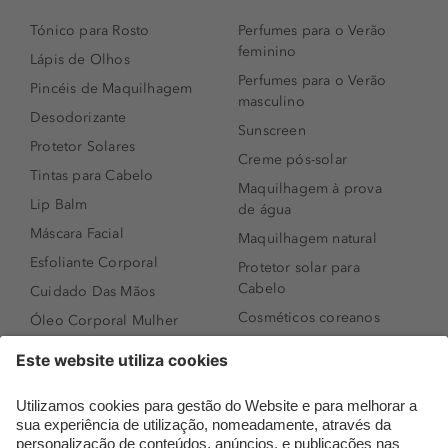
Tónico para Rosto
Perfumes para o Verão
feminino
Lápis de Olhos
Perfumes para o Verão
Pincéis de Maquilhagem
masculino
Desodorizante
Sunscreen
Protetor Solares
Creme pós-solar
Tintas para Cabelo
Maquilhagem à prova
Lip Balm
de água
Máscara Facial
Maquilhagem natural
Esfoliante Corporal
Protetor solar para
Cabelo
Cuidado Das Mãos
Cosméticos coreanos
Óleo Corporal Mulher
Que formato de rosto
Bronzer
tenho?
Creme de Dia
Perfumes árabes
Sérum de Rosto
Novidades
Body mist & Spray