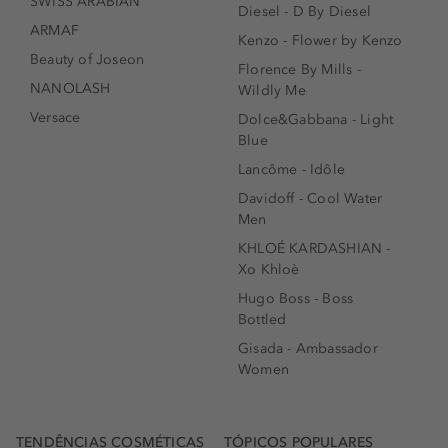
SWISS ARABIAN
Diesel - D By Diesel
ARMAF
Kenzo - Flower by Kenzo
Beauty of Joseon
Florence By Mills -
NANOLASH
Wildly Me
Versace
Dolce&Gabbana - Light
Blue
Lancôme - Idôle
Davidoff - Cool Water
Men
KHLOÉ KARDASHIAN -
Xo Khloè
Hugo Boss - Boss
Bottled
Gisada - Ambassador
Women
TENDÊNCIAS COSMÉTICAS
TÓPICOS POPULARES