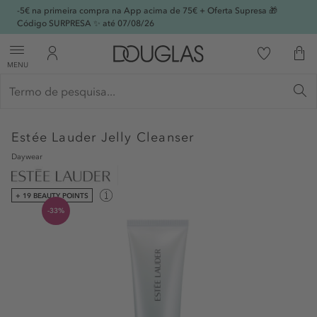
-5€ na primeira compra na App acima de 75€ + Oferta Supresa 🎁
Código SURPRESA ✨ até 07/08/26
MENU
Estée Lauder
Jelly Cleanser
Daywear
+ 19 BEAUTY POINTS
-33%