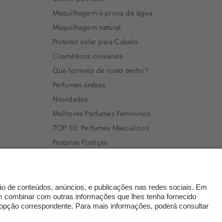
Maquilhagem à prova de água
Maquilhagem natural
Protetor solar para Cabelo
Cosméticos coreanos
Que formato de rosto tenho?
Perfumes árabes
Novidades
Melhores Perfumes Femininos
TOP 10: Perfumes Masculinos
Pestanas Postiças
Creme Rosto Homem
Creme de Barbear & Depilatórios
Rímel colorido
Embalagens Sustentáveis
Luxo Mais Sustentável