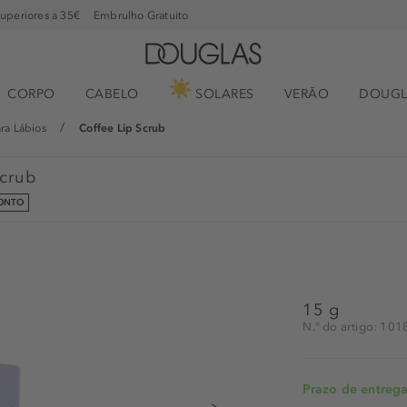
superiores a 35€
Embrulho Gratuito
CORPO
CABELO
SOLARES
VERÃO
DOUGL
ara Lábios
Coffee Lip Scrub
Scrub
CONTO
15 g
N.° do artigo: 10
Prazo de entrega: