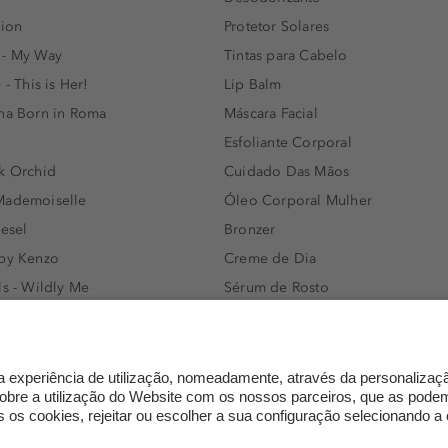
lion
Protetor Solares
 - My Way
Tintas para Cabelo
 - This is Her!
Lip Balm
nna Born in Roma
Máscara Facial
Esfoliante Corporal
k Orchid
Cuidado Das Mãos
Mademoiselle
Óleo Corporal Mulher
iesel
Bronzer
 by Kenzo
Creme de Dia
ls - Wildly Me
Sérum de Rosto
- Light Blue
Body mist & Spray corporal
e
Produtos para Cabelo Homem
l Water Men
Espuma de Limpeza Facial
IAN - Xo Khloè
Dermocosmética
s Bottled
Limpeza de Rosto