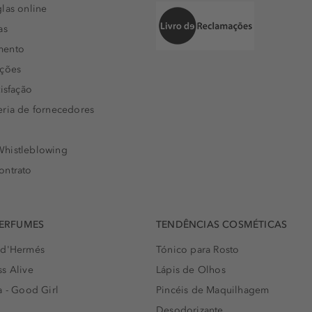
las online
as
mento
uções
isfação
eria de fornecedores
histleblowing
ontrato
PERFUMES
TENDÊNCIAS COSMÉTICAS
 d'Hermés
Tónico para Rosto
s Alive
Lápis de Olhos
a - Good Girl
Pincéis de Maquilhagem
Desodorizante