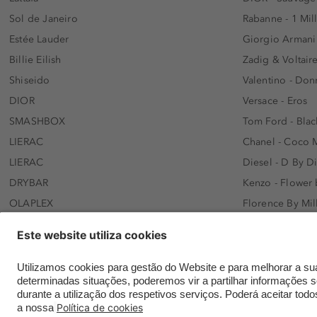
Sol de Janeiro
Rabanne - 1 Mil
Estée Lauder
Giorgio Armani
Billie Eilish
Zadig & Voltaire
Shiseido
Valentino - Do
DIOR
Versace - Eros
SMASHBOX
Tom Ford - Blac
LIERAC
Chanel - Coco 
LIERAC
Diesel - D By D
DRYBAR
Kenzo - Flower
OLAPLEX
Florence By Mil
AFNAN
Dolce&Gabbana 
SWISS ARABIAN
Lancôme - Idôl
ARMAF
Davidoff - Coo
Beauty of Joseon
KHLOÉ KARDASH
NANOLASH
Hugo Boss - Bos