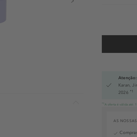
Atenção:
Karan, J
*1
2026
*1
A oferta é válida até:
AS NOSSAS
Compras