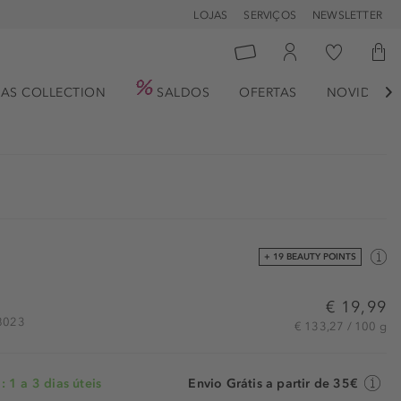
LOJAS
SERVIÇOS
NEWSLETTER
AS COLLECTION
SALDOS
OFERTAS
NOVIDADE

+ 19 BEAUTY POINTS
€ 19,99
18023
€ 133,27 / 100 g
 1 a 3 dias úteis
Envio Grátis a partir de 35€