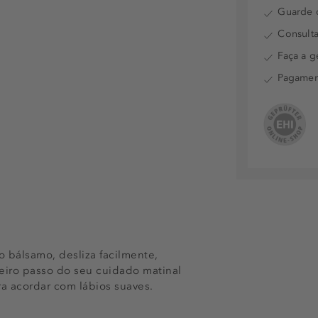
Guarde o
Consulta
Faça a g
Pagamen
po bálsamo, desliza facilmente,
eiro passo do seu cuidado matinal
ra acordar com lábios suaves.