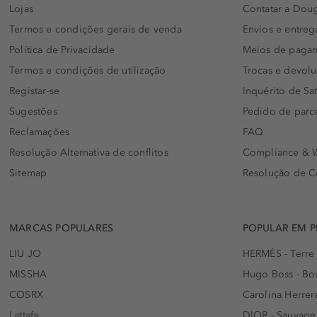
Lojas
Contatar a Doug
Termos e condições gerais de venda
Envios e entreg
Política de Privacidade
Meios de paga
Termos e condições de utilização
Trocas e devol
Registar-se
Inquérito de Sat
Sugestões
Pedido de parc
Reclamações
FAQ
Resolução Alternativa de conflitos
Compliance & W
Sitemap
Resolução de C
MARCAS POPULARES
POPULAR EM 
LIU JO
HERMÈS - Terre
MISSHA
Hugo Boss - Bos
COSRX
Carolina Herrer
Lattafa
DIOR - Sauvage