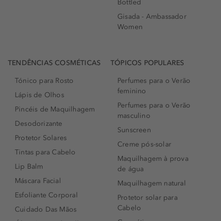
Bottled
Gisada - Ambassador
Women
TENDÊNCIAS COSMÉTICAS
TÓPICOS POPULARES
Tónico para Rosto
Perfumes para o Verão
feminino
Lápis de Olhos
Perfumes para o Verão
Pincéis de Maquilhagem
masculino
Desodorizante
Sunscreen
Protetor Solares
Creme pós-solar
Tintas para Cabelo
Maquilhagem à prova
Lip Balm
de água
Máscara Facial
Maquilhagem natural
Esfoliante Corporal
Protetor solar para
Cabelo
Cuidado Das Mãos