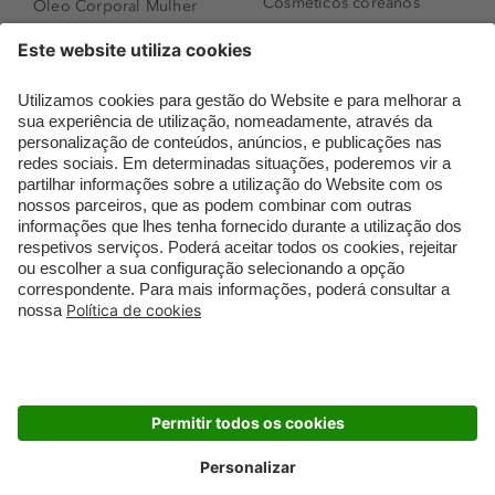
Cosméticos coreanos
Óleo Corporal Mulher
Que formato de rosto
Bronzer
tenho?
Creme de Dia
Perfumes árabes
Sérum de Rosto
Novidades
Body mist & Spray
Melhores Perfumes
corporal
Femininos
Produtos para Cabelo
TOP 10: Perfumes
Homem
Masculinos
Espuma de Limpeza
Pestanas Postiças
Facial
Creme Rosto Homem
Dermocosmética
Creme de Barbear &
Limpeza de Rosto
Depilatórios
Óleos para Cabelo e
Rímel colorido
Séruns
Embalagens Sustentáveis
Luxo Mais Sustentável
Cartão Douglas