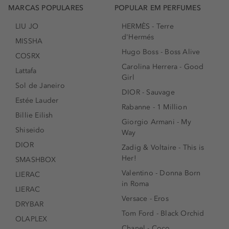
MARCAS POPULARES
POPULAR EM PERFUMES
LIU JO
HERMÈS - Terre
d'Hermés
MISSHA
Hugo Boss - Boss Alive
COSRX
Carolina Herrera - Good
Lattafa
Girl
Sol de Janeiro
DIOR - Sauvage
Estée Lauder
Rabanne - 1 Million
Billie Eilish
Giorgio Armani - My
Shiseido
Way
DIOR
Zadig & Voltaire - This is
Her!
SMASHBOX
Valentino - Donna Born
LIERAC
in Roma
LIERAC
Versace - Eros
DRYBAR
Tom Ford - Black Orchid
OLAPLEX
Chanel - Coco