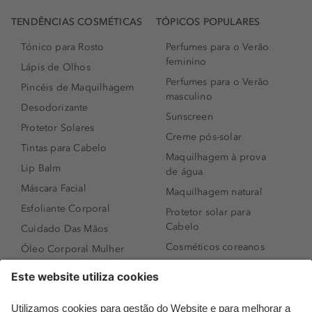
TENDÊNCIAS COSMÉTICAS
TÓPICOS POPULARES
Tónico para Rosto
Perfumes para o Verão
feminino
Lápis de Olhos
Perfumes para o Verão
Pincéis de Maquilhagem
masculino
Desodorizante
Sunscreen
Protetor Solares
Creme pós-solar
Tintas para Cabelo
Maquilhagem à prova
Lip Balm
de água
Máscara Facial
Maquilhagem natural
Esfoliante Corporal
Protetor solar para
Cabelo
Cuidado Das Mãos
Cosméticos coreanos
Óleo Corporal Mulher
Que formato de rosto
Bronzer
tenho?
Creme de Dia
Perfumes árabes
Sérum de Rosto