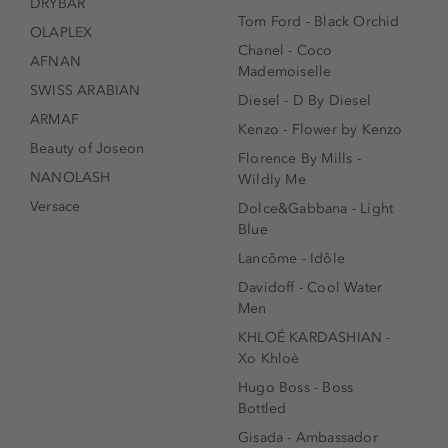
DRYBAR
Tom Ford - Black Orchid
OLAPLEX
Chanel - Coco
AFNAN
Mademoiselle
SWISS ARABIAN
Diesel - D By Diesel
ARMAF
Kenzo - Flower by Kenzo
Beauty of Joseon
Florence By Mills -
NANOLASH
Wildly Me
Versace
Dolce&Gabbana - Light
Blue
Lancôme - Idôle
Davidoff - Cool Water
Men
KHLOÉ KARDASHIAN -
Xo Khloè
Hugo Boss - Boss
Bottled
Gisada - Ambassador