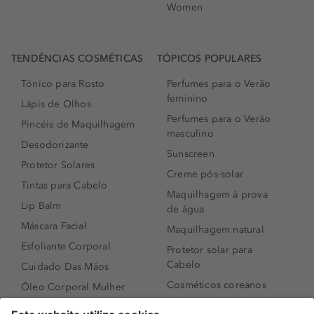
Women
TENDÊNCIAS COSMÉTICAS
TÓPICOS POPULARES
Tónico para Rosto
Perfumes para o Verão
feminino
Lápis de Olhos
Perfumes para o Verão
Pincéis de Maquilhagem
masculino
Desodorizante
Sunscreen
Protetor Solares
Creme pós-solar
Tintas para Cabelo
Maquilhagem à prova
Lip Balm
de água
Máscara Facial
Maquilhagem natural
Esfoliante Corporal
Protetor solar para
Cabelo
Cuidado Das Mãos
Cosméticos coreanos
Óleo Corporal Mulher
Que formato de rosto
Bronzer