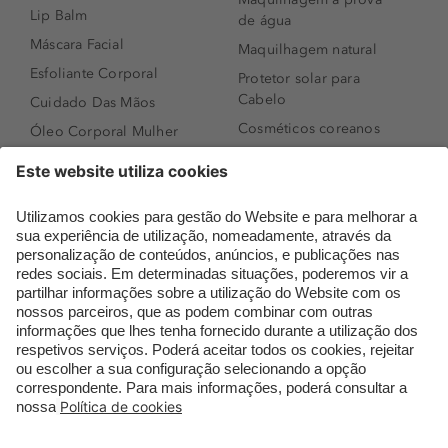
Lip Balm
de água
Máscara Facial
Maquilhagem natural
Esfoliante Corporal
Protetor solar para
Cabelo
Cuidado Das Mãos
Cosméticos coreanos
Óleo Corporal Mulher
Que formato de rosto
Bronzer
tenho?
Creme de Dia
Perfumes árabes
Sérum de Rosto
Novidades
Body mist & Spray
Melhores Perfumes
corporal
Femininos
Produtos para Cabelo
TOP 10: Perfumes
Homem
Masculinos
Espuma de Limpeza
Pestanas Postiças
Facial
Creme Rosto Homem
Dermocosmética
Creme de Barbear &
Limpeza de Rosto
Depilatórios