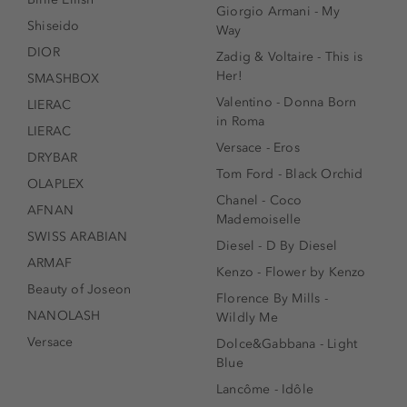
Giorgio Armani - My
Shiseido
Way
DIOR
Zadig & Voltaire - This is
Her!
SMASHBOX
Valentino - Donna Born
LIERAC
in Roma
LIERAC
Versace - Eros
DRYBAR
Tom Ford - Black Orchid
OLAPLEX
Chanel - Coco
AFNAN
Mademoiselle
SWISS ARABIAN
Diesel - D By Diesel
ARMAF
Kenzo - Flower by Kenzo
Beauty of Joseon
Florence By Mills -
NANOLASH
Wildly Me
Versace
Dolce&Gabbana - Light
Blue
Lancôme - Idôle