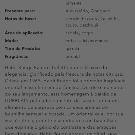
pimenta
Presente para:
Aniversário, Obrigado
Notas de base:
acorde de couro, baunilha,
couro, patchouli
Área de aplicação:
cabelo, corpo
Idade:
todas as faixas etárias
Tipo de Produto:
garrafa
Fragrância:
oriental
Habit Rouge Eau de Toilette é um clássico da
elegância, glorificado pela frescura de notas cítricas.
Criada em 1965, Habit Rouge foi a primeira fragrância
oriental masculina em perfumaria. Desde o momento
do seu lançamento, esta homenagem à paixão de
GUERLAIN pelo adestramento de cavalos criou um
elemento de surpresa com os seus aromas de
baunilha sensual e ousada. Um oriental que, por sua
vez, é cítrico, quente e acentuado com baunilha e
que exprime o génio do contraste e das emoções
bem domadas. Habit Rouge abraça um dândi que