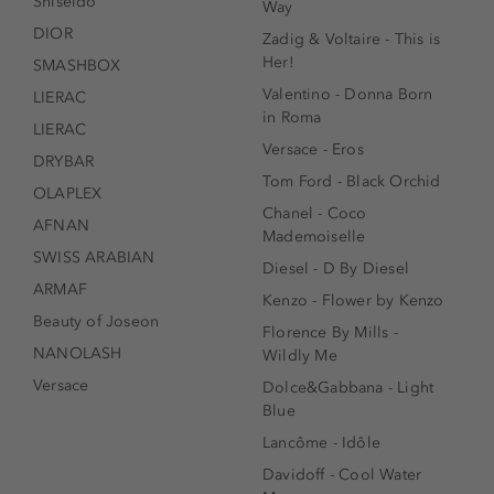
Shiseido
Way
DIOR
Zadig & Voltaire - This is
Her!
SMASHBOX
Valentino - Donna Born
LIERAC
in Roma
LIERAC
Versace - Eros
DRYBAR
Tom Ford - Black Orchid
OLAPLEX
Chanel - Coco
AFNAN
Mademoiselle
SWISS ARABIAN
Diesel - D By Diesel
ARMAF
Kenzo - Flower by Kenzo
Beauty of Joseon
Florence By Mills -
NANOLASH
Wildly Me
Versace
Dolce&Gabbana - Light
Blue
Lancôme - Idôle
Davidoff - Cool Water