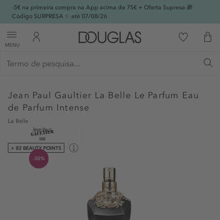
-5€ na primeira compra na App acima de 75€ + Oferta Supresa 🎁
Código SURPRESA ✨ até 07/08/26
MENU
Jean Paul Gaultier
La Belle Le Parfum Eau
de Parfum Intense
La Belle
+ 82 BEAUTY POINTS
-30%