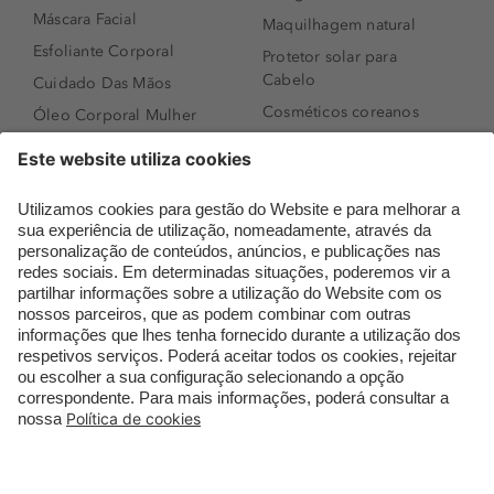
Máscara Facial
Maquilhagem natural
Esfoliante Corporal
Protetor solar para
Cabelo
Cuidado Das Mãos
Cosméticos coreanos
Óleo Corporal Mulher
Que formato de rosto
Bronzer
tenho?
Creme de Dia
Perfumes árabes
Sérum de Rosto
Novidades
Body mist & Spray
Melhores Perfumes
corporal
Femininos
Produtos para Cabelo
TOP 10: Perfumes
Homem
Masculinos
Espuma de Limpeza
Pestanas Postiças
Facial
Creme Rosto Homem
Dermocosmética
Creme de Barbear &
Limpeza de Rosto
Depilatórios
Óleos para Cabelo e
Rímel colorido