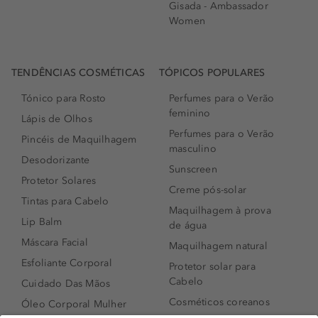
Gisada - Ambassador
Women
TENDÊNCIAS COSMÉTICAS
TÓPICOS POPULARES
Tónico para Rosto
Perfumes para o Verão
feminino
Lápis de Olhos
Perfumes para o Verão
Pincéis de Maquilhagem
masculino
Desodorizante
Sunscreen
Protetor Solares
Creme pós-solar
Tintas para Cabelo
Maquilhagem à prova
Lip Balm
de água
Máscara Facial
Maquilhagem natural
Esfoliante Corporal
Protetor solar para
Cabelo
Cuidado Das Mãos
Cosméticos coreanos
Óleo Corporal Mulher