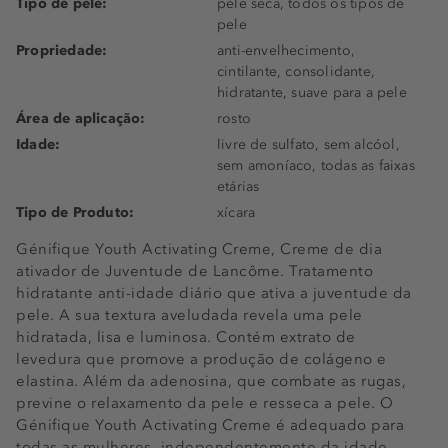
Tipo de pele:
pele seca, todos os tipos de
pele
Propriedade:
anti-envelhecimento,
cintilante, consolidante,
hidratante, suave para a pele
Área de aplicação:
rosto
Idade:
livre de sulfato, sem alcóol,
sem amoníaco, todas as faixas
etárias
Tipo de Produto:
xícara
Génifique Youth Activating Creme, Creme de dia
ativador de Juventude de Lancôme. Tratamento
hidratante anti-idade diário que ativa a juventude da
pele. A sua textura aveludada revela uma pele
hidratada, lisa e luminosa. Contém extrato de
levedura que promove a produção de colágeno e
elastina. Além da adenosina, que combate as rugas,
previne o relaxamento da pele e resseca a pele. O
Génifique Youth Activating Creme é adequado para
todas as mulheres, independentemente da idade,