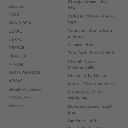
Giorgio Armani - My
Shiseido
Way
DIOR
Zadig & Voltaire - This is
Her!
SMASHBOX
Valentino - Donna Born
LIERAC
in Roma
LIERAC
Versace - Eros
DRYBAR
Tom Ford - Black Orchid
OLAPLEX
Chanel - Coco
AFNAN
Mademoiselle
SWISS ARABIAN
Diesel - D By Diesel
ARMAF
Kenzo - Flower by Kenzo
Beauty of Joseon
Florence By Mills -
NANOLASH
Wildly Me
Versace
Dolce&Gabbana - Light
Blue
Lancôme - Idôle