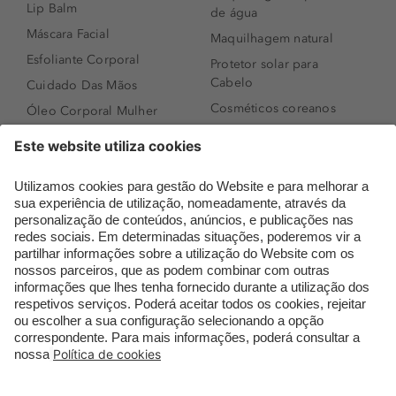
Lip Balm
de água
Máscara Facial
Maquilhagem natural
Esfoliante Corporal
Protetor solar para
Cabelo
Cuidado Das Mãos
Cosméticos coreanos
Óleo Corporal Mulher
Que formato de rosto
Bronzer
tenho?
Creme de Dia
Perfumes árabes
Sérum de Rosto
Novidades
Body mist & Spray
Melhores Perfumes
corporal
Femininos
Produtos para Cabelo
TOP 10: Perfumes
Homem
Masculinos
Espuma de Limpeza
Pestanas Postiças
Facial
Creme Rosto Homem
Dermocosmética
Creme de Barbear &
Limpeza de Rosto
Depilatórios