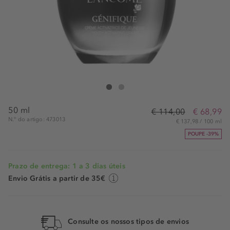
Lancôme Génifique Crème
Génifique Crème
50 ml
€ 114,00
€ 68,99
N.° do artigo: 473013
€ 137,98 / 100 ml
POUPE -39%
Prazo de entrega: 1 a 3 dias úteis
Envio Grátis a partir de 35€
Consulte os nossos tipos de envios