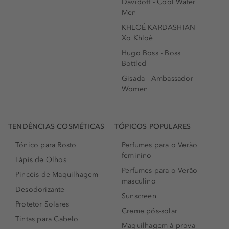
Davidoff - Cool Water
Men
KHLOÉ KARDASHIAN -
Xo Khloè
Hugo Boss - Boss
Bottled
Gisada - Ambassador
Women
TENDÊNCIAS COSMÉTICAS
TÓPICOS POPULARES
Tónico para Rosto
Perfumes para o Verão
feminino
Lápis de Olhos
Perfumes para o Verão
Pincéis de Maquilhagem
masculino
Desodorizante
Sunscreen
Protetor Solares
Creme pós-solar
Tintas para Cabelo
Maquilhagem à prova