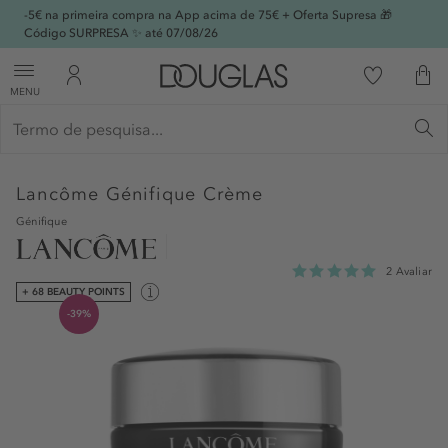
-5€ na primeira compra na App acima de 75€ + Oferta Supresa 🎁
Código SURPRESA ✨ até 07/08/26
MENU
Lancôme
Génifique Crème
Génifique
2 Avaliar
+ 68 BEAUTY POINTS
-39%