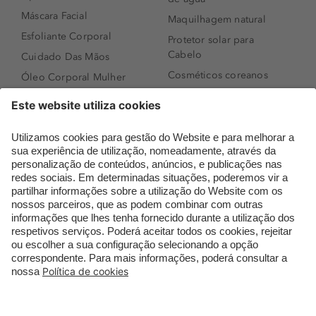
Máscara Facial
Maquilhagem natural
Esfoliante Corporal
Protetor solar para
Cabelo
Cuidado Das Mãos
Cosméticos coreanos
Óleo Corporal Mulher
Que formato de rosto
Bronzer
tenho?
Creme de Dia
Perfumes árabes
Sérum de Rosto
Novidades
Body mist & Spray
Melhores Perfumes
corporal
Femininos
Produtos para Cabelo
TOP 10: Perfumes
Homem
Masculinos
Espuma de Limpeza
Pestanas Postiças
Facial
Creme Rosto Homem
Dermocosmética
Creme de Barbear &
Limpeza de Rosto
Depilatórios
Óleos para Cabelo e