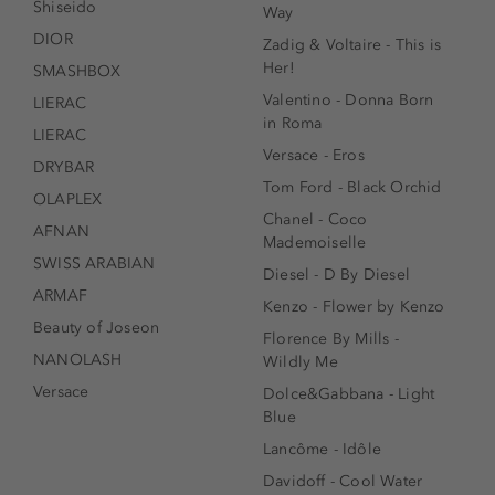
Shiseido
Way
DIOR
Zadig & Voltaire - This is
Her!
SMASHBOX
Valentino - Donna Born
LIERAC
in Roma
LIERAC
Versace - Eros
DRYBAR
Tom Ford - Black Orchid
OLAPLEX
Chanel - Coco
AFNAN
Mademoiselle
SWISS ARABIAN
Diesel - D By Diesel
ARMAF
Kenzo - Flower by Kenzo
Beauty of Joseon
Florence By Mills -
NANOLASH
Wildly Me
Versace
Dolce&Gabbana - Light
Blue
Lancôme - Idôle
Davidoff - Cool Water