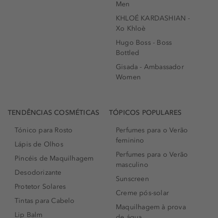
Men
KHLOÉ KARDASHIAN -
Xo Khloè
Hugo Boss - Boss
Bottled
Gisada - Ambassador
Women
TENDÊNCIAS COSMÉTICAS
TÓPICOS POPULARES
Tónico para Rosto
Perfumes para o Verão
feminino
Lápis de Olhos
Perfumes para o Verão
Pincéis de Maquilhagem
masculino
Desodorizante
Sunscreen
Protetor Solares
Creme pós-solar
Tintas para Cabelo
Maquilhagem à prova
Lip Balm
de água