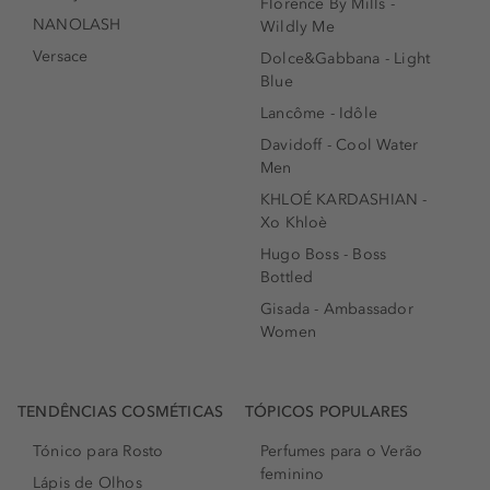
Florence By Mills -
NANOLASH
Wildly Me
Versace
Dolce&Gabbana - Light
Blue
Lancôme - Idôle
Davidoff - Cool Water
Men
KHLOÉ KARDASHIAN -
Xo Khloè
Hugo Boss - Boss
Bottled
Gisada - Ambassador
Women
TENDÊNCIAS COSMÉTICAS
TÓPICOS POPULARES
Tónico para Rosto
Perfumes para o Verão
feminino
Lápis de Olhos