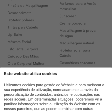
Perfumes para o Verão
Pincéis de Maquilhagem
masculino
Desodorizante
Sunscreen
Protetor Solares
Creme pós-solar
Tintas para Cabelo
Maquilhagem à prova
Lip Balm
de água
Máscara Facial
Maquilhagem natural
Esfoliante Corporal
Protetor solar para
Cabelo
Cuidado Das Mãos
Cosméticos coreanos
Óleo Corporal Mulher
Que formato de rosto
Bronzer
tenho?
Creme de Dia
Perfumes árabes
Sérum de Rosto
Novidades
Body mist & Spray
Melhores Perfumes
corporal
Femininos
Produtos para Cabelo
TOP 10: Perfumes
Homem