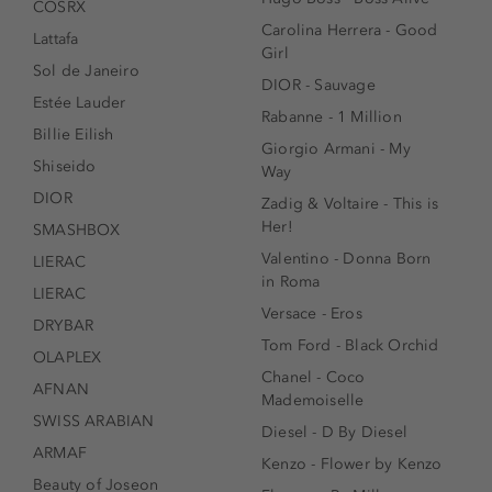
COSRX
Carolina Herrera - Good
Lattafa
Girl
Sol de Janeiro
DIOR - Sauvage
Estée Lauder
Rabanne - 1 Million
Billie Eilish
Giorgio Armani - My
Shiseido
Way
DIOR
Zadig & Voltaire - This is
Her!
SMASHBOX
Valentino - Donna Born
LIERAC
in Roma
LIERAC
Versace - Eros
DRYBAR
Tom Ford - Black Orchid
OLAPLEX
Chanel - Coco
AFNAN
Mademoiselle
SWISS ARABIAN
Diesel - D By Diesel
ARMAF
Kenzo - Flower by Kenzo
Beauty of Joseon