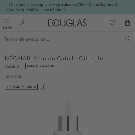
-5€ na primeira compra na App acima de 75€ + Oferta Supresa 🎁
Código SURPRESA ✨ até 07/08/26
MENU
NÉONAIL
Vitamin Cuticle Oil Light
EXCLUSIVO ONLINE
Cuticle Oil
+ 6 BEAUTY POINTS