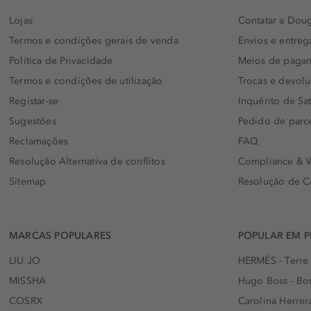
Lojas
Contatar a Doug
Termos e condições gerais de venda
Envios e entreg
Política de Privacidade
Meios de paga
Termos e condições de utilização
Trocas e devol
Registar-se
Inquérito de Sat
Sugestões
Pedido de parc
Reclamações
FAQ
Resolução Alternativa de conflitos
Compliance & W
Sitemap
Resolução de C
MARCAS POPULARES
POPULAR EM 
LIU JO
HERMÈS - Terre
MISSHA
Hugo Boss - Bos
COSRX
Carolina Herrer