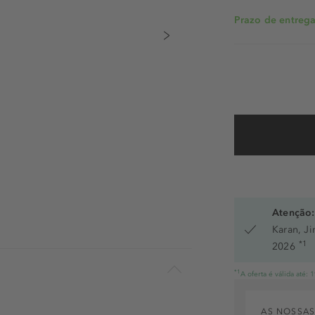
Prazo de entrega:
Atenção:
Karan, J
*1
2026
*1
A oferta é válida até:
AS NOSSAS