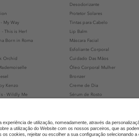
Desodorizante
lion
Protetor Solares
 - My Way
Tintas para Cabelo
 - This is Her!
Lip Balm
nna Born in Roma
Máscara Facial
Esfoliante Corporal
k Orchid
Cuidado Das Mãos
Mademoiselle
Óleo Corporal Mulher
iesel
Bronzer
 by Kenzo
Creme de Dia
ls - Wildly Me
Sérum de Rosto
- Light Blue
Body mist & Spray corporal
e
Produtos para Cabelo Homem
l Water Men
Espuma de Limpeza Facial
IAN - Xo Khloè
Dermocosmética