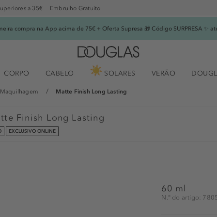
superiores a 35€
Embrulho Gratuito
imeira compra na App acima de 75€ + Oferta Supresa 🎁 Código SURPRESA ✨ at
CORPO
CABELO
SOLARES
VERÃO
DOUGL
e Maquilhagem
Matte Finish Long Lasting
tte Finish Long Lasting
O
EXCLUSIVO ONLINE
60 ml
N.° do artigo: 78