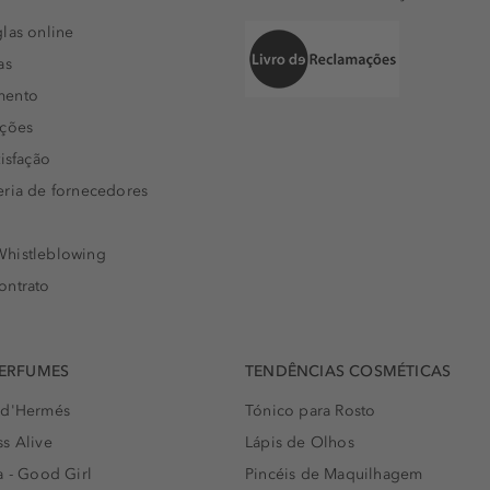
las online
as
mento
uções
isfação
eria de fornecedores
histleblowing
ontrato
PERFUMES
TENDÊNCIAS COSMÉTICAS
 d'Hermés
Tónico para Rosto
s Alive
Lápis de Olhos
a - Good Girl
Pincéis de Maquilhagem