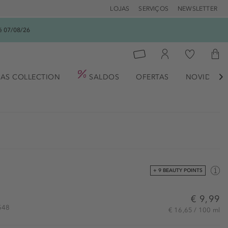
LOJAS
SERVIÇOS
NEWSLETTER
é 07/08/26
AS COLLECTION
SALDOS
OFERTAS
NOVIDADE

+ 9 BEAUTY POINTS
€ 9,99
0548
€ 16,65 / 100 ml