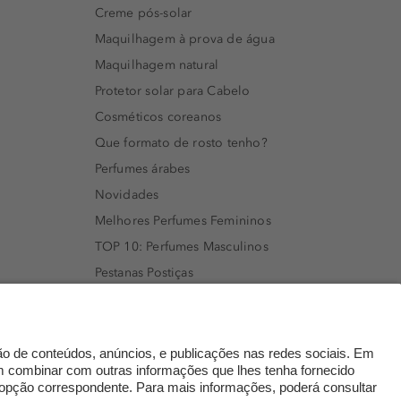
Creme pós-solar
Maquilhagem à prova de água
Maquilhagem natural
Protetor solar para Cabelo
Cosméticos coreanos
Que formato de rosto tenho?
Perfumes árabes
Novidades
Melhores Perfumes Femininos
TOP 10: Perfumes Masculinos
Pestanas Postiças
Creme Rosto Homem
Creme de Barbear & Depilatórios
Rímel colorido
Embalagens Sustentáveis