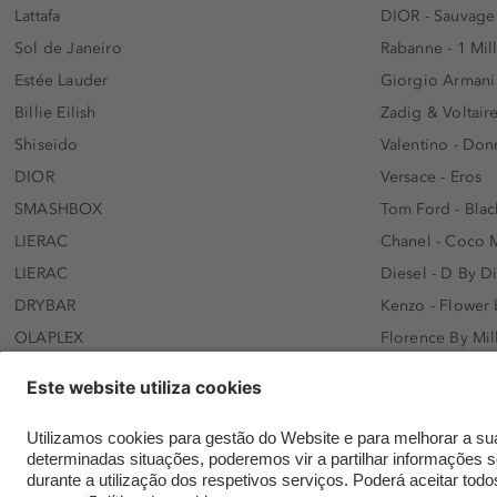
Lattafa
DIOR - Sauvage
Sol de Janeiro
Rabanne - 1 Mil
Estée Lauder
Giorgio Armani
Billie Eilish
Zadig & Voltaire
Shiseido
Valentino - Do
DIOR
Versace - Eros
SMASHBOX
Tom Ford - Blac
LIERAC
Chanel - Coco 
LIERAC
Diesel - D By D
DRYBAR
Kenzo - Flower
OLAPLEX
Florence By Mil
AFNAN
Dolce&Gabbana 
SWISS ARABIAN
Lancôme - Idôl
ARMAF
Davidoff - Coo
Beauty of Joseon
KHLOÉ KARDASH