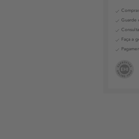
Compras
Guarde o
Consulta
Faça a g
Pagamen