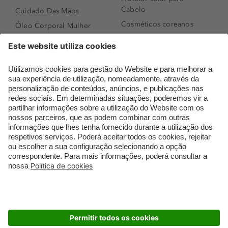
Cabelo
Cuidado Das Mãos
Cosméticos coreanos
Óleo Corporal Mulher
Que formato de rosto
Bronzer
tenho?
Creme de Dia
Perfumes árabes
Sérum de Rosto
Novidades
Body mist & Spray
Melhores Perfumes
corporal
Femininos
Produtos para Cabelo
TOP 10: Perfumes
Homem
Masculinos
Espuma de Limpeza
Pestanas Postiças
Facial
Creme Rosto Homem
Dermocosmética
Creme de Barbear &
Limpeza de Rosto
Depilatórios
Óleos para Cabelo e
Rímel colorido
Séruns
Embalagens Sustentáveis