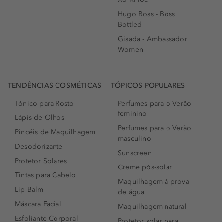
Hugo Boss - Boss
Bottled
Gisada - Ambassador
Women
TENDÊNCIAS COSMÉTICAS
TÓPICOS POPULARES
Tónico para Rosto
Perfumes para o Verão
feminino
Lápis de Olhos
Perfumes para o Verão
Pincéis de Maquilhagem
masculino
Desodorizante
Sunscreen
Protetor Solares
Creme pós-solar
Tintas para Cabelo
Maquilhagem à prova
Lip Balm
de água
Máscara Facial
Maquilhagem natural
Esfoliante Corporal
Protetor solar para