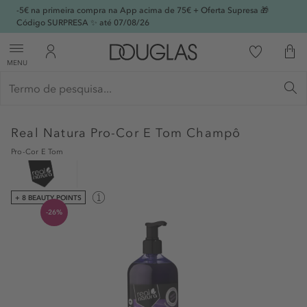
-5€ na primeira compra na App acima de 75€ + Oferta Supresa 🎁
Código SURPRESA ✨ até 07/08/26
MENU
Real Natura
Pro-Cor E Tom Champô
Pro-Cor E Tom
+ 8 BEAUTY POINTS
-26%