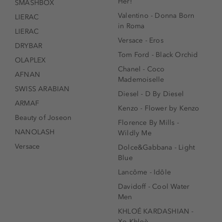
Her!
SMASHBOX
Valentino - Donna Born
LIERAC
in Roma
LIERAC
Versace - Eros
DRYBAR
Tom Ford - Black Orchid
OLAPLEX
Chanel - Coco
AFNAN
Mademoiselle
SWISS ARABIAN
Diesel - D By Diesel
ARMAF
Kenzo - Flower by Kenzo
Beauty of Joseon
Florence By Mills -
NANOLASH
Wildly Me
Versace
Dolce&Gabbana - Light
Blue
Lancôme - Idôle
Davidoff - Cool Water
Men
KHLOÉ KARDASHIAN -
Xo Khloè