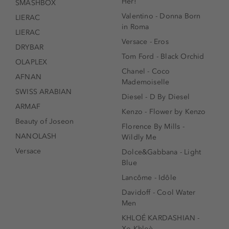
Her!
SMASHBOX
Valentino - Donna Born
LIERAC
in Roma
LIERAC
Versace - Eros
DRYBAR
Tom Ford - Black Orchid
OLAPLEX
Chanel - Coco
AFNAN
Mademoiselle
SWISS ARABIAN
Diesel - D By Diesel
ARMAF
Kenzo - Flower by Kenzo
Beauty of Joseon
Florence By Mills -
NANOLASH
Wildly Me
Versace
Dolce&Gabbana - Light
Blue
Lancôme - Idôle
Davidoff - Cool Water
Men
KHLOÉ KARDASHIAN -
Xo Khloè