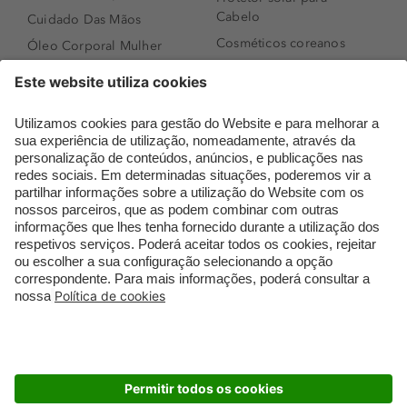
Cabelo
Cuidado Das Mãos
Cosméticos coreanos
Óleo Corporal Mulher
Que formato de rosto
Bronzer
tenho?
Creme de Dia
Perfumes árabes
Sérum de Rosto
Novidades
Body mist & Spray
Melhores Perfumes
corporal
Femininos
Produtos para Cabelo
TOP 10: Perfumes
Homem
Masculinos
Espuma de Limpeza
Pestanas Postiças
Facial
Creme Rosto Homem
Dermocosmética
Creme de Barbear &
Limpeza de Rosto
Depilatórios
Óleos para Cabelo e
Rímel colorido
Séruns
Embalagens Sustentáveis