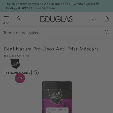
-5€ na primeira compra na App acima de 75€ + Oferta Supresa 🎁
Código SURPRESA ✨ até 07/08/26
MENU
Real Natura
Pro-Lisos Anti Frizz Máscara
Pro-Lisos Anti Frizz
+ 8 BEAUTY POINTS
-37%