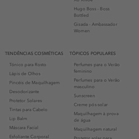
Hugo Boss - Boss
Bottled
Gisada - Ambassador
Women
TENDÊNCIAS COSMÉTICAS
TÓPICOS POPULARES
Tónico para Rosto
Perfumes para o Verão
feminino
Lápis de Olhos
Perfumes para o Verão
Pincéis de Maquilhagem
masculino
Desodorizante
Sunscreen
Protetor Solares
Creme pós-solar
Tintas para Cabelo
Maquilhagem à prova
Lip Balm
de água
Máscara Facial
Maquilhagem natural
Esfoliante Corporal
Protetor solar para