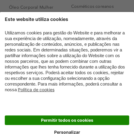
Cosméticos coreanos
Óleo Corporal Mulher
Que formato de rosto
Bronzer
tenho?
Creme de Dia
Perfumes árabes
Sérum de Rosto
Novidades
Body mist & Spray
Melhores Perfumes
corporal
Femininos
Produtos para Cabelo
TOP 10: Perfumes
Homem
Masculinos
Espuma de Limpeza
Pestanas Postiças
Facial
Creme Rosto Homem
Dermocosmética
Creme de Barbear &
Limpeza de Rosto
Depilatórios
Óleos para Cabelo e
Rímel colorido
Séruns
Embalagens Sustentáveis
Luxo Mais Sustentável