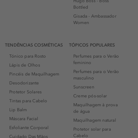
Hugo Boss - Boss
Bottled
Gisada - Ambassador
Women
TENDÊNCIAS COSMÉTICAS
TÓPICOS POPULARES
Tónico para Rosto
Perfumes para o Verão
feminino
Lápis de Olhos
Perfumes para o Verão
Pincéis de Maquilhagem
masculino
Desodorizante
Sunscreen
Protetor Solares
Creme pós-solar
Tintas para Cabelo
Maquilhagem à prova
Lip Balm
de água
Máscara Facial
Maquilhagem natural
Esfoliante Corporal
Protetor solar para
Cabelo
Cuidado Das Mãos