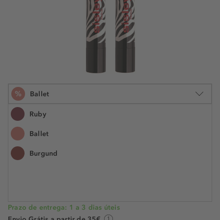
%
Ballet
Ruby
Ballet
2.5 g
Burgund
€ 50,99
€ 34,99
N.° do artigo: 995059
€ 14,00 / 1 g
POUPE -31%
Prazo de entrega: 1 a 3 dias úteis
Envio Grátis a partir de 35€