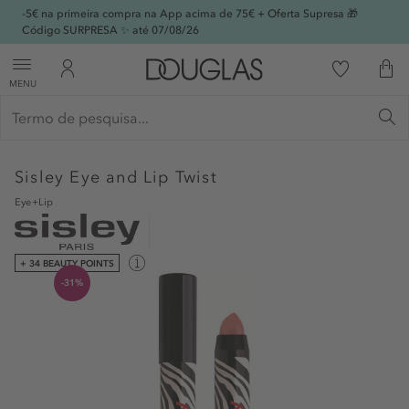
-5€ na primeira compra na App acima de 75€ + Oferta Supresa 🎁
Código SURPRESA ✨ até 07/08/26
MENU
Sisley
Eye and Lip Twist
Eye+Lip
+ 34 BEAUTY POINTS
-31%