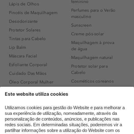
feminino
Lápis de Olhos
Perfumes para o Verão
Pincéis de Maquilhagem
masculino
Desodorizante
Sunscreen
Protetor Solares
Creme pós-solar
Tintas para Cabelo
Maquilhagem à prova
Lip Balm
de água
Máscara Facial
Maquilhagem natural
Esfoliante Corporal
Protetor solar para
Cabelo
Cuidado Das Mãos
Cosméticos coreanos
Óleo Corporal Mulher
Que formato de rosto
Bronzer
tenho?
Creme de Dia
Perfumes árabes
Sérum de Rosto
Novidades
Body mist & Spray
Melhores Perfumes
corporal
Femininos
Produtos para Cabelo