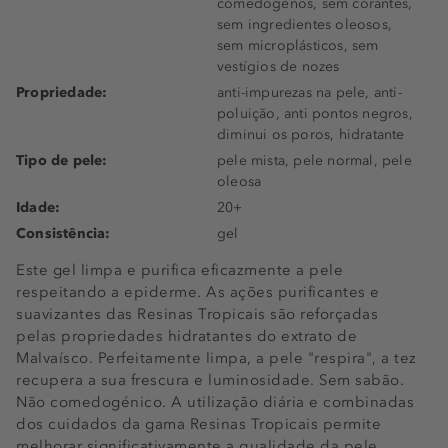
comedógenos, sem corantes,
sem ingredientes oleosos,
sem microplásticos, sem
vestígios de nozes
Propriedade:
anti-impurezas na pele, anti-
poluição, anti pontos negros,
diminui os poros, hidratante
Tipo de pele:
pele mista, pele normal, pele
oleosa
Idade:
20+
Consistência:
gel
Este gel limpa e purifica eficazmente a pele
respeitando a epiderme. As ações purificantes e
suavizantes das Resinas Tropicais são reforçadas
pelas propriedades hidratantes do extrato de
Malvaísco. Perfeitamente limpa, a pele "respira", a tez
recupera a sua frescura e luminosidade. Sem sabão.
Não comedogénico. A utilização diária e combinadas
dos cuidados da gama Resinas Tropicais permite
melhorar significativamente a qualidade da pele.