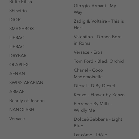
Billie Eilish
Giorgio Armani - My
Shiseido
Way
DIOR
Zadig & Voltaire - This is
Her!
SMASHBOX
Valentino - Donna Born
LIERAC
in Roma
LIERAC
Versace - Eros
DRYBAR
Tom Ford - Black Orchid
OLAPLEX
Chanel - Coco
AFNAN
Mademoiselle
SWISS ARABIAN
Diesel - D By Diesel
ARMAF
Kenzo - Flower by Kenzo
Beauty of Joseon
Florence By Mills -
NANOLASH
Wildly Me
Versace
Dolce&Gabbana - Light
Blue
Lancôme - Idôle