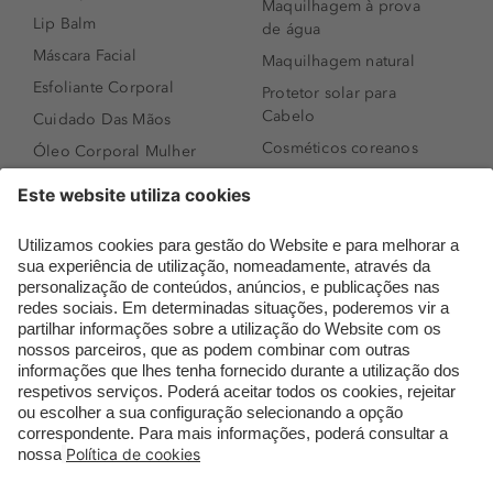
Maquilhagem à prova
Lip Balm
de água
Máscara Facial
Maquilhagem natural
Esfoliante Corporal
Protetor solar para
Cabelo
Cuidado Das Mãos
Cosméticos coreanos
Óleo Corporal Mulher
Que formato de rosto
Bronzer
tenho?
Creme de Dia
Perfumes árabes
Sérum de Rosto
Novidades
Body mist & Spray
Melhores Perfumes
corporal
Femininos
Produtos para Cabelo
TOP 10: Perfumes
Homem
Masculinos
Espuma de Limpeza
Pestanas Postiças
Facial
Creme Rosto Homem
Dermocosmética
Creme de Barbear &
Limpeza de Rosto