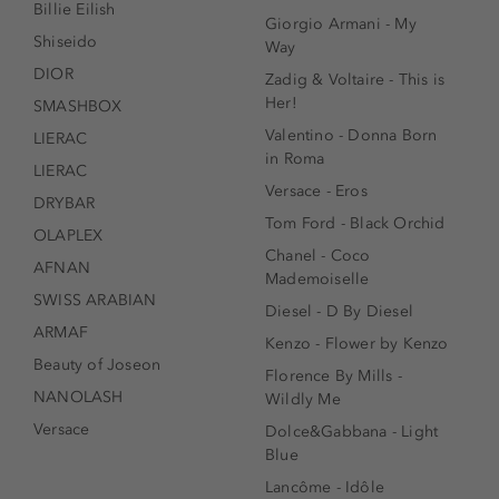
Billie Eilish
Giorgio Armani - My
Shiseido
Way
DIOR
Zadig & Voltaire - This is
Her!
SMASHBOX
Valentino - Donna Born
LIERAC
in Roma
LIERAC
Versace - Eros
DRYBAR
Tom Ford - Black Orchid
OLAPLEX
Chanel - Coco
AFNAN
Mademoiselle
SWISS ARABIAN
Diesel - D By Diesel
ARMAF
Kenzo - Flower by Kenzo
Beauty of Joseon
Florence By Mills -
NANOLASH
Wildly Me
Versace
Dolce&Gabbana - Light
Blue
Lancôme - Idôle