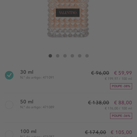
Valentino Donna Born In Roma Coral Fantasy Edp Spray
Donna Born In Roma Coral Fantasy Edp Spray
Donna Born In Roma Coral Fantasy Edp Spray
Donna Born In Roma Coral Fantasy Edp Spray
Donna Born In Roma Coral Fantasy Edp 
Donna Born In Roma Coral Fantasy
30 ml
€ 96,00
€ 59,99
N.° do artigo: 471091
€ 199,97 / 100 ml
POUPE -38%
50 ml
€ 138,00
€ 88,00
N.° do artigo: 471089
€ 176,00 / 100 ml
POUPE -36%
100 ml
€ 174,00
€ 105,00
N.° do artigo: 471087