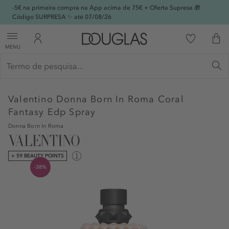
-5€ na primeira compra na App acima de 75€ + Oferta Supresa 🎁
Código SURPRESA ✨ até 07/08/26
MENU
Valentino
Donna Born In Roma Coral
Fantasy Edp Spray
Donna Born In Roma
+ 59 BEAUTY POINTS
-38%