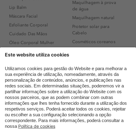
Maquilhagem à prova
Lip Balm
de água
Máscara Facial
Maquilhagem natural
Esfoliante Corporal
Protetor solar para
Cabelo
Cuidado Das Mãos
Cosméticos coreanos
Óleo Corporal Mulher
Que formato de rosto
Bronzer
tenho?
Creme de Dia
Perfumes árabes
Sérum de Rosto
Novidades
Body mist & Spray
Melhores Perfumes
corporal
Femininos
Produtos para Cabelo
TOP 10: Perfumes
Homem
Masculinos
Espuma de Limpeza
Pestanas Postiças
Facial
Creme Rosto Homem
Dermocosmética
Creme de Barbear &
Limpeza de Rosto