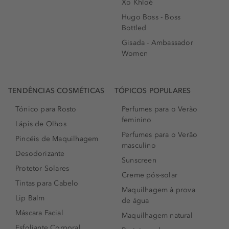
Xo Khloè
Hugo Boss - Boss
Bottled
Gisada - Ambassador
Women
TENDÊNCIAS COSMÉTICAS
TÓPICOS POPULARES
Tónico para Rosto
Perfumes para o Verão
feminino
Lápis de Olhos
Perfumes para o Verão
Pincéis de Maquilhagem
masculino
Desodorizante
Sunscreen
Protetor Solares
Creme pós-solar
Tintas para Cabelo
Maquilhagem à prova
Lip Balm
de água
Máscara Facial
Maquilhagem natural
Esfoliante Corporal