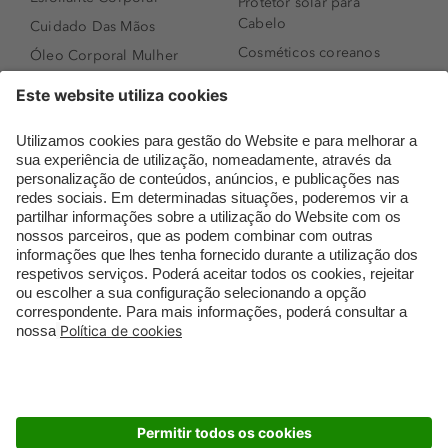
Protetor solar para
Cabelo
Cuidado Das Mãos
Cosméticos coreanos
Óleo Corporal Mulher
Que formato de rosto
Bronzer
tenho?
Creme de Dia
Perfumes árabes
Sérum de Rosto
Novidades
Body mist & Spray
Melhores Perfumes
corporal
Femininos
Produtos para Cabelo
TOP 10: Perfumes
Homem
Masculinos
Espuma de Limpeza
Pestanas Postiças
Facial
Creme Rosto Homem
Dermocosmética
Creme de Barbear &
Limpeza de Rosto
Depilatórios
Óleos para Cabelo e
Rímel colorido
Séruns
Embalagens Sustentáveis