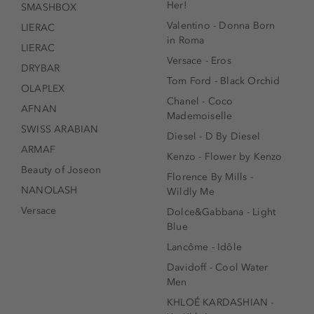
Her!
SMASHBOX
Valentino - Donna Born
LIERAC
in Roma
LIERAC
Versace - Eros
DRYBAR
Tom Ford - Black Orchid
OLAPLEX
Chanel - Coco
AFNAN
Mademoiselle
SWISS ARABIAN
Diesel - D By Diesel
ARMAF
Kenzo - Flower by Kenzo
Beauty of Joseon
Florence By Mills -
NANOLASH
Wildly Me
Versace
Dolce&Gabbana - Light
Blue
Lancôme - Idôle
Davidoff - Cool Water
Men
KHLOÉ KARDASHIAN -