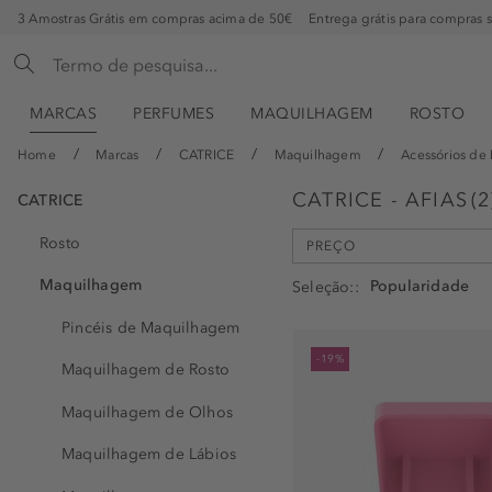
3 Amostras Grátis em compras acima de 50€
Entrega grátis para compras 
MARCAS
PERFUMES
MAQUILHAGEM
ROSTO
Home
Marcas
CATRICE
Maquilhagem
Acessórios d
CATRICE - AFIAS
(
2
CATRICE
Rosto
PREÇO
min
max
Maquilhagem
Seleção:
-
€
€
Pincéis de Maquilhagem
-19%
Maquilhagem de Rosto
Maquilhagem de Olhos
Maquilhagem de Lábios