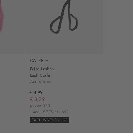
CATRICE
False Lashes
Lash Curler
Acessórios
€ 4,99
€ 3,79
poupe -24%
1 und.
(€ 3,79 / 1 und.)
EXCLUSIVO ONLINE