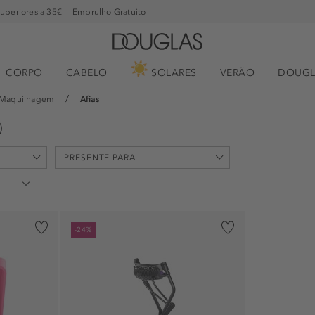
superiores a 35€
Embrulho Gratuito
CORPO
CABELO
SOLARES
VERÃO
DOUGL
e Maquilhagem
Afias
)
PRESENTE PARA
Aniversário (1)
-24%
Obrigado (1)