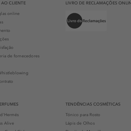
AO CLIENTE
LIVRO DE RECLAMAÇÕES ONLI
las online
as
mento
uções
isfação
eria de fornecedores
histleblowing
ontrato
PERFUMES
TENDÊNCIAS COSMÉTICAS
 d'Hermés
Tónico para Rosto
s Alive
Lápis de Olhos