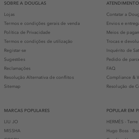
SOBRE A DOUGLAS
ATENDIMENTO 
Lojas
Contatar a Doug
Termos e condições gerais de venda
Envios e entreg
Política de Privacidade
Meios de paga
Termos e condições de utilização
Trocas e devol
Registar-se
Inquérito de Sat
Sugestões
Pedido de parc
Reclamações
FAQ
Resolução Alternativa de conflitos
Compliance & W
Sitemap
Resolução de C
MARCAS POPULARES
POPULAR EM 
LIU JO
HERMÈS - Terre
MISSHA
Hugo Boss - Bos