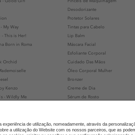
a - Good Girl
Pincéis de Maquilhagem
Desodorizante
lion
Protetor Solares
 - My Way
Tintas para Cabelo
 - This is Her!
Lip Balm
nna Born in Roma
Máscara Facial
Esfoliante Corporal
k Orchid
Cuidado Das Mãos
Mademoiselle
Óleo Corporal Mulher
iesel
Bronzer
 by Kenzo
Creme de Dia
ls - Wildly Me
Sérum de Rosto
- Light Blue
Body mist & Spray corporal
e
Produtos para Cabelo Homem
l Water Men
Espuma de Limpeza Facial
IAN - Xo Khloè
Dermocosmética