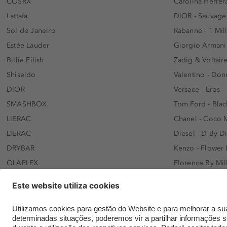
COSRX
Carolina Herrer
Lattafa
DIOR - Sauvage
Sol de Janeiro
Rabanne - 1 Mil
Estée Lauder
Giorgio Armani
Billie Eilish
Zadig & Voltaire
Shiseido
Valentino - Do
DIOR
Versace - Eros
SMASHBOX
Tom Ford - Blac
LIERAC
Chanel - Coco 
LIERAC
Diesel - D By D
DRYBAR
Kenzo - Flower
OLAPLEX
Florence By Mil
AFNAN
Dolce&Gabbana 
SWISS ARABIAN
Lancôme - Idôl
ARMAF
Davidoff - Coo
Beauty of Joseon
KHLOÉ KARDASH