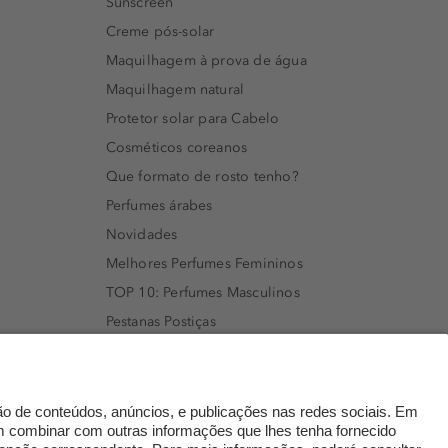
Sunscreen
Creme pós-solar
Maquilhagem à prova de água
Maquilhagem natural
Protetor solar para Cabelo
Cosméticos coreanos
Que formato de rosto tenho?
Perfumes árabes
Novidades
Melhores Perfumes Femininos
TOP 10: Perfumes Masculinos
Pestanas Postiças
Creme Rosto Homem
Creme de Barbear & Depilatórios
Rímel colorido
Embalagens Sustentáveis