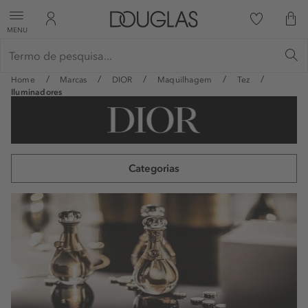
MENU
Home
Marcas
DIOR
Maquilhagem
Tez
Iluminadores
Categorias
Fragrâncias Femininas
Fragrâncias Masculinas
Maquilhagem
Tratamento