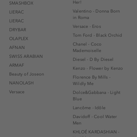
Her!
SMASHBOX
Valentino - Donna Born
LIERAC
in Roma
LIERAC
Versace - Eros
DRYBAR
Tom Ford - Black Orchid
OLAPLEX
Chanel - Coco
AFNAN
Mademoiselle
SWISS ARABIAN
Diesel - D By Diesel
ARMAF
Kenzo - Flower by Kenzo
Beauty of Joseon
Florence By Mills -
NANOLASH
Wildly Me
Versace
Dolce&Gabbana - Light
Blue
Lancôme - Idôle
Davidoff - Cool Water
Men
KHLOÉ KARDASHIAN -