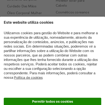
Protetor solar para
Cabelo
Cuidado Das Mãos
Cosméticos coreanos
Óleo Corporal Mulher
Que formato de rosto
Bronzer
tenho?
Creme de Dia
Perfumes árabes
Sérum de Rosto
Novidades
Body mist & Spray
Melhores Perfumes
corporal
Femininos
Produtos para Cabelo
TOP 10: Perfumes
Homem
Masculinos
Espuma de Limpeza
Pestanas Postiças
Facial
Creme Rosto Homem
Dermocosmética
Creme de Barbear &
Limpeza de Rosto
Depilatórios
Óleos para Cabelo e
Rímel colorido
Séruns
Embalagens Sustentáveis