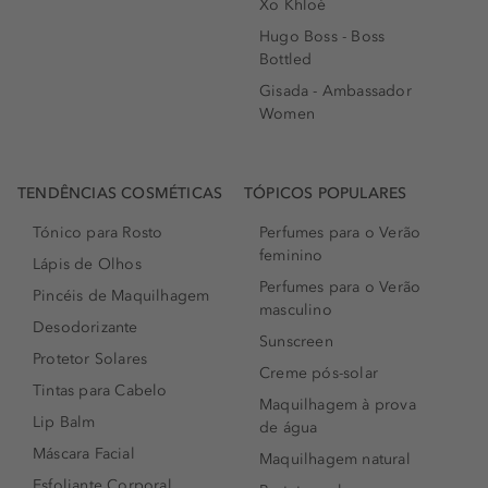
Xo Khloè
Hugo Boss - Boss
Bottled
Gisada - Ambassador
Women
TENDÊNCIAS COSMÉTICAS
TÓPICOS POPULARES
Tónico para Rosto
Perfumes para o Verão
feminino
Lápis de Olhos
Perfumes para o Verão
Pincéis de Maquilhagem
masculino
Desodorizante
Sunscreen
Protetor Solares
Creme pós-solar
Tintas para Cabelo
Maquilhagem à prova
Lip Balm
de água
Máscara Facial
Maquilhagem natural
Esfoliante Corporal