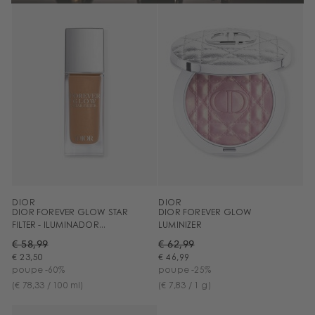
DIOR
DIOR
DIOR FOREVER GLOW STAR
DIOR FOREVER GLOW
FILTER - ILUMINADOR...
LUMINIZER
€ 58,99
€ 62,99
€ 23,50
€ 46,99
poupe -60%
poupe -25%
(€ 78,33 / 100 ml)
(€ 7,83 / 1 g)