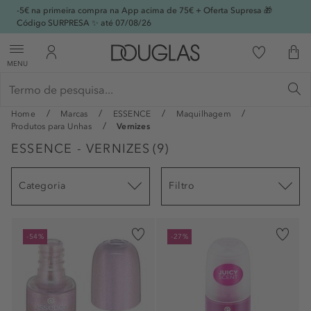
-5€ na primeira compra na App acima de 75€ + Oferta Supresa 🎁
Código SURPRESA ✨ até 07/08/26
MENU
Home
Marcas
ESSENCE
Maquilhagem
Produtos para Unhas
Vernizes
ESSENCE - VERNIZES
(
9
)
Categoria
Filtro
-54%
-27%