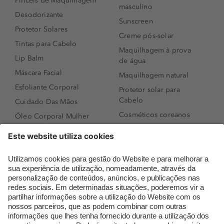
Pincéis de Maquilhagem
masculino
Desodorizante
Sunscreen
Protetor Solares
Creme pós-solar
Tintas para Cabelo
Maquilhagem à prova
Lip Balm
de água
Máscara Facial
Maquilhagem natural
Esfoliante Corporal
Protetor solar para
Cabelo
Cuidado Das Mãos
Cosméticos coreanos
Óleo Corporal Mulher
Que formato de rosto
Bronzer
tenho?
Creme de Dia
Perfumes árabes
Sérum de Rosto
Novidades
Body mist & Spray
Melhores Perfumes
corporal
Femininos
Produtos para Cabelo
TOP 10: Perfumes
Homem
Masculinos