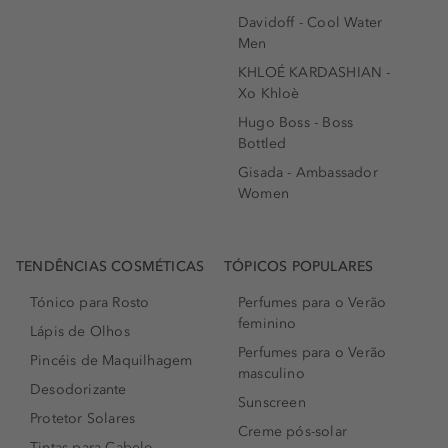
Davidoff - Cool Water
Men
KHLOÉ KARDASHIAN -
Xo Khloè
Hugo Boss - Boss
Bottled
Gisada - Ambassador
Women
TENDÊNCIAS COSMÉTICAS
TÓPICOS POPULARES
Tónico para Rosto
Perfumes para o Verão
feminino
Lápis de Olhos
Perfumes para o Verão
Pincéis de Maquilhagem
masculino
Desodorizante
Sunscreen
Protetor Solares
Creme pós-solar
Tintas para Cabelo