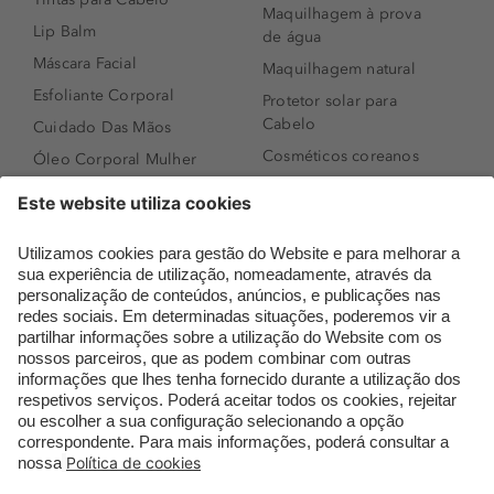
Maquilhagem à prova
Lip Balm
de água
Máscara Facial
Maquilhagem natural
Esfoliante Corporal
Protetor solar para
Cabelo
Cuidado Das Mãos
Cosméticos coreanos
Óleo Corporal Mulher
Que formato de rosto
Bronzer
tenho?
Creme de Dia
Perfumes árabes
Sérum de Rosto
Novidades
Body mist & Spray
Melhores Perfumes
corporal
Femininos
Produtos para Cabelo
TOP 10: Perfumes
Homem
Masculinos
Espuma de Limpeza
Pestanas Postiças
Facial
Creme Rosto Homem
Dermocosmética
Creme de Barbear &
Limpeza de Rosto