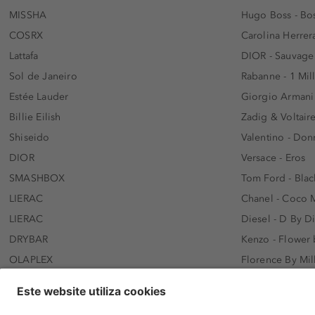
MISSHA
Hugo Boss - Bos
COSRX
Carolina Herrer
Lattafa
DIOR - Sauvage
Sol de Janeiro
Rabanne - 1 Mil
Estée Lauder
Giorgio Armani
Billie Eilish
Zadig & Voltaire
Shiseido
Valentino - Do
DIOR
Versace - Eros
SMASHBOX
Tom Ford - Blac
LIERAC
Chanel - Coco 
LIERAC
Diesel - D By D
DRYBAR
Kenzo - Flower
OLAPLEX
Florence By Mil
AFNAN
Dolce&Gabbana 
SWISS ARABIAN
Lancôme - Idôl