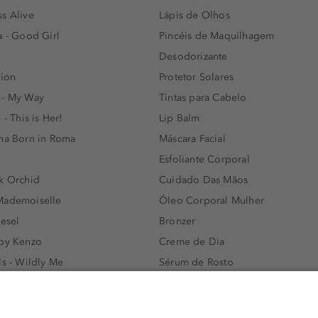
s Alive
Lápis de Olhos
a - Good Girl
Pincéis de Maquilhagem
Desodorizante
lion
Protetor Solares
 - My Way
Tintas para Cabelo
 - This is Her!
Lip Balm
nna Born in Roma
Máscara Facial
Esfoliante Corporal
k Orchid
Cuidado Das Mãos
Mademoiselle
Óleo Corporal Mulher
iesel
Bronzer
 by Kenzo
Creme de Dia
ls - Wildly Me
Sérum de Rosto
- Light Blue
Body mist & Spray corporal
e
Produtos para Cabelo Homem