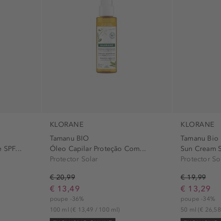
proteção UV 
KLORANE
KLORANE
Tamanu BIO
Tamanu Bio
 SPF...
Óleo Capilar Proteção Com...
Sun Cream 
Protector Solar
Protector So
€ 20,99
€ 19,99
€ 13,49
€ 13,29
poupe -36%
poupe -34%
100 ml
(€ 13,49 / 100 ml)
50 ml
(€ 26,58