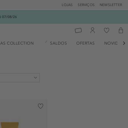
LOJAS
SERVIÇOS
NEWSLETTER
é 07/08/26
AS COLLECTION
SALDOS
OFERTAS
NOVIDADE

)
1)