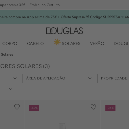
superiores a 35€
Embrulho Gratuito
imeira compra na App acima de 75€ + Oferta Supresa 🎁 Código SURPRESA ✨ at
CORPO
CABELO
SOLARES
VERÃO
DOUGL
s Solares
TORES SOLARES
(
3
)
ÁREA DE APLICAÇÃO
PROPRIEDADE
cabelo (1)
hidratante (1
-36%
-34%
corpo (1)
manutenção (
rosto (1)
nutritivo (1)