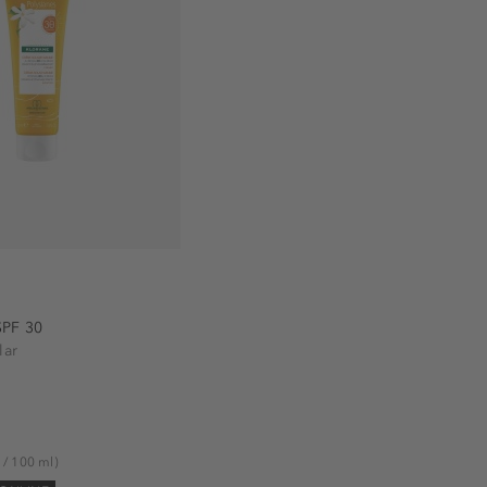
(1)
SPF 30
lar
 / 100 ml)