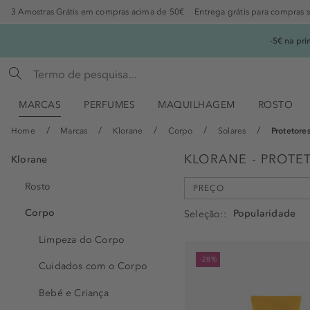
3 Amostras Grátis em compras acima de 50€
Entrega grátis para compras 
-5€ na pr
MARCAS
PERFUMES
MAQUILHAGEM
ROSTO
Home
Marcas
Klorane
Corpo
Solares
Protetore
KLORANE - PROTE
Klorane
Rosto
PREÇO
min
max
Corpo
Seleção:
-
€
€
Limpeza do Corpo
-28%
Cuidados com o Corpo
Bebé e Criança