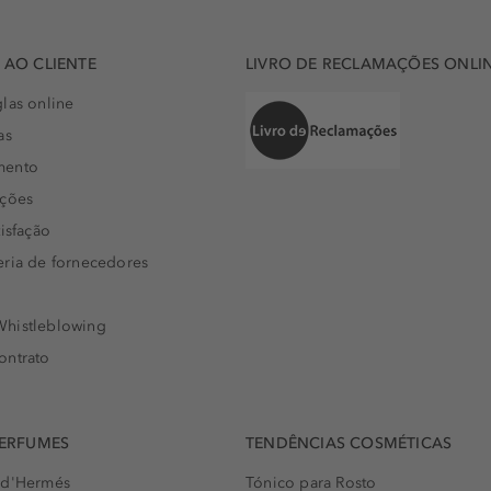
AO CLIENTE
LIVRO DE RECLAMAÇÕES ONLI
las online
as
mento
uções
isfação
eria de fornecedores
histleblowing
ontrato
PERFUMES
TENDÊNCIAS COSMÉTICAS
 d'Hermés
Tónico para Rosto