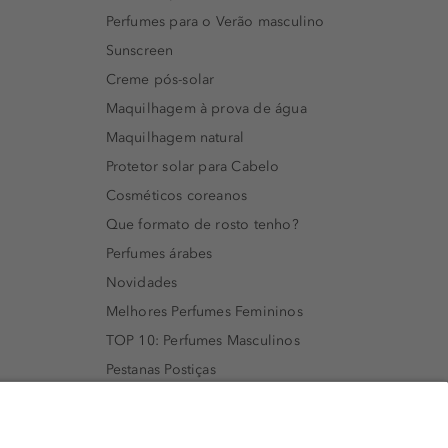
Perfumes para o Verão masculino
Sunscreen
Creme pós-solar
Maquilhagem à prova de água
Maquilhagem natural
Protetor solar para Cabelo
Cosméticos coreanos
Que formato de rosto tenho?
Perfumes árabes
Novidades
Melhores Perfumes Femininos
TOP 10: Perfumes Masculinos
Pestanas Postiças
Creme Rosto Homem
Creme de Barbear & Depilatórios