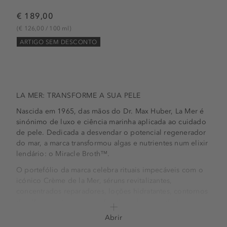
€ 189,00
(€ 126,00 / 100 ml)
ARTIGO SEM DESCONTO
LA MER: TRANSFORME A SUA PELE
Nascida em 1965, das mãos do Dr. Max Huber, La Mer é
sinónimo de luxo e ciência marinha aplicada ao cuidado
de pele. Dedicada a desvendar o potencial regenerador
do mar, a marca transformou algas e nutrientes num elixir
lendário: o Miracle Broth™.
O portefólio da marca celebra rituais impecáveis com o
icónico Crème de la Mer, séruns revitalizantes,
concentrados reparadores, loções hidratantes, contornos
de olhos e máscaras que devolvem luminosidade e
firmeza. Cada fórmula reflete um compromisso inabalável
Abrir
com a qualidade, textura sensorial e resultados que se