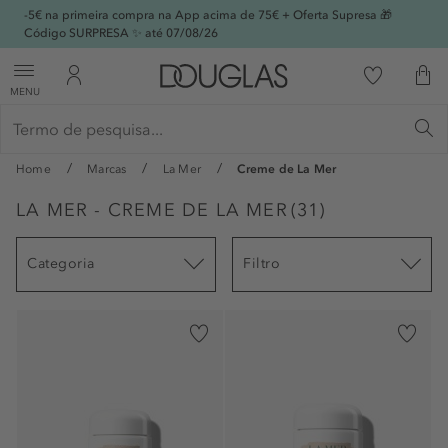
-5€ na primeira compra na App acima de 75€ + Oferta Supresa 🎁
Código SURPRESA ✨ até 07/08/26
MENU
Home
Marcas
La Mer
Creme de La Mer
LA MER - CREME DE LA MER
(
31
)
Categoria
Filtro