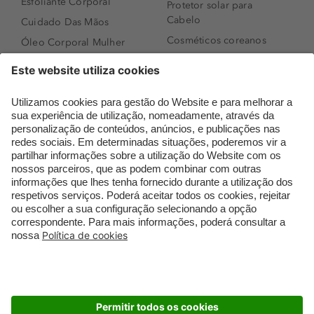
Esfoliante Corporal
Protetor solar para
Cabelo
Cuidado Das Mãos
Cosméticos coreanos
Óleo Corporal Mulher
Que formato de rosto
Bronzer
tenho?
Creme de Dia
Perfumes árabes
Sérum de Rosto
Novidades
Body mist & Spray
Melhores Perfumes
corporal
Femininos
Produtos para Cabelo
TOP 10: Perfumes
Homem
Masculinos
Espuma de Limpeza
Pestanas Postiças
Facial
Creme Rosto Homem
Dermocosmética
Creme de Barbear &
Limpeza de Rosto
Depilatórios
Óleos para Cabelo e
Rímel colorido
Séruns
Embalagens Sustentáveis