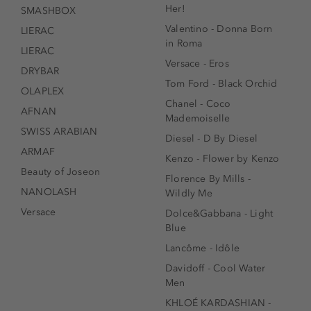
Her!
SMASHBOX
Valentino - Donna Born
LIERAC
in Roma
LIERAC
Versace - Eros
DRYBAR
Tom Ford - Black Orchid
OLAPLEX
Chanel - Coco
AFNAN
Mademoiselle
SWISS ARABIAN
Diesel - D By Diesel
ARMAF
Kenzo - Flower by Kenzo
Beauty of Joseon
Florence By Mills -
NANOLASH
Wildly Me
Versace
Dolce&Gabbana - Light
Blue
Lancôme - Idôle
Davidoff - Cool Water
Men
KHLOÉ KARDASHIAN -