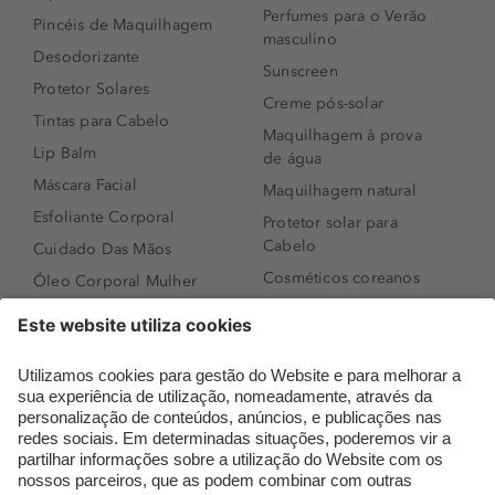
Perfumes para o Verão
Pincéis de Maquilhagem
masculino
Desodorizante
Sunscreen
Protetor Solares
Creme pós-solar
Tintas para Cabelo
Maquilhagem à prova
Lip Balm
de água
Máscara Facial
Maquilhagem natural
Esfoliante Corporal
Protetor solar para
Cabelo
Cuidado Das Mãos
Cosméticos coreanos
Óleo Corporal Mulher
Que formato de rosto
Bronzer
tenho?
Creme de Dia
Perfumes árabes
Sérum de Rosto
Novidades
Body mist & Spray
Melhores Perfumes
corporal
Femininos
Produtos para Cabelo
TOP 10: Perfumes
Homem