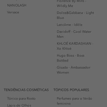
Florence By Mills -
NANOLASH
Wildly Me
Versace
Dolce&Gabbana - Light
Blue
Lancôme - Idôle
Davidoff - Cool Water
Men
KHLOÉ KARDASHIAN -
Xo Khloè
Hugo Boss - Boss
Bottled
Gisada - Ambassador
Women
TENDÊNCIAS COSMÉTICAS
TÓPICOS POPULARES
Tónico para Rosto
Perfumes para o Verão
feminino
Lápis de Olhos