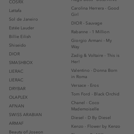
COSRX
Carolina Herrera - Good
Lattafa
Girl
Sol de Janeiro
DIOR - Sauvage
Estée Lauder
Rabanne - 1 Million
Billie Eilish
Giorgio Armani - My
Shiseido
Way
DIOR
Zadig & Voltaire - This is
Her!
SMASHBOX
Valentino - Donna Born
LIERAC
in Roma
LIERAC
Versace - Eros
DRYBAR
Tom Ford - Black Orchid
OLAPLEX
Chanel - Coco
AFNAN
Mademoiselle
SWISS ARABIAN
Diesel - D By Diesel
ARMAF
Kenzo - Flower by Kenzo
Beauty of Joseon