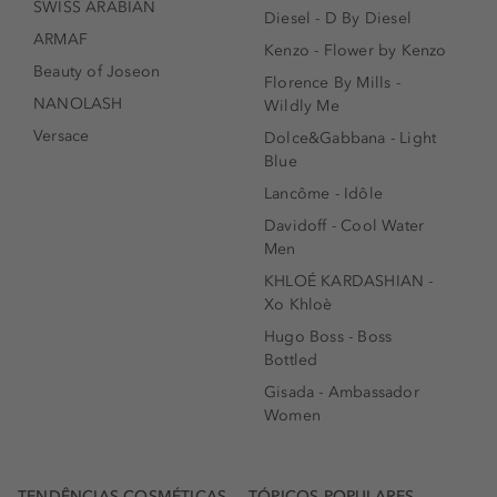
SWISS ARABIAN
Diesel - D By Diesel
ARMAF
Kenzo - Flower by Kenzo
Beauty of Joseon
Florence By Mills -
NANOLASH
Wildly Me
Versace
Dolce&Gabbana - Light
Blue
Lancôme - Idôle
Davidoff - Cool Water
Men
KHLOÉ KARDASHIAN -
Xo Khloè
Hugo Boss - Boss
Bottled
Gisada - Ambassador
Women
TENDÊNCIAS COSMÉTICAS
TÓPICOS POPULARES