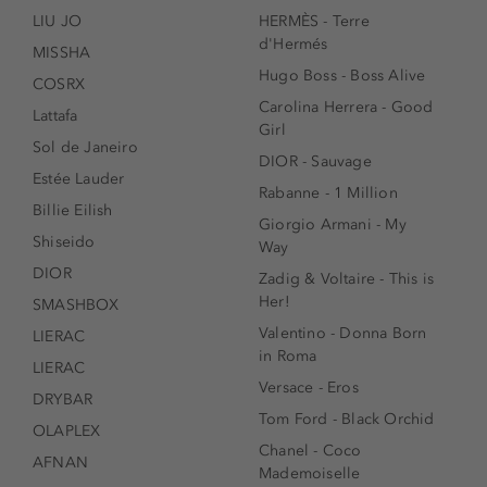
LIU JO
HERMÈS - Terre
d'Hermés
MISSHA
Hugo Boss - Boss Alive
COSRX
Carolina Herrera - Good
Lattafa
Girl
Sol de Janeiro
DIOR - Sauvage
Estée Lauder
Rabanne - 1 Million
Billie Eilish
Giorgio Armani - My
Shiseido
Way
DIOR
Zadig & Voltaire - This is
Her!
SMASHBOX
Valentino - Donna Born
LIERAC
in Roma
LIERAC
Versace - Eros
DRYBAR
Tom Ford - Black Orchid
OLAPLEX
Chanel - Coco
AFNAN
Mademoiselle