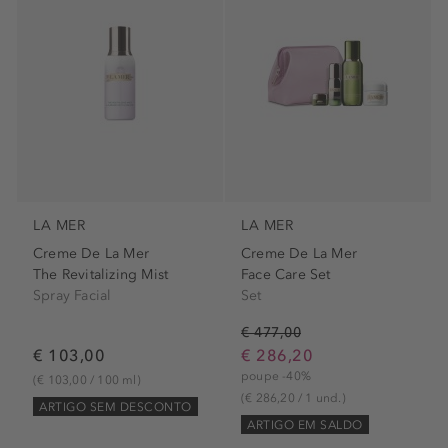
LA MER
LA MER
Creme De La Mer
Creme De La Mer
The Revitalizing Mist
Face Care Set
Spray Facial
Set
€ 477,00
€ 103,00
€ 286,20
poupe -40%
(€ 103,00 / 100 ml)
(€ 286,20 / 1 und.)
ARTIGO SEM DESCONTO
ARTIGO EM SALDO