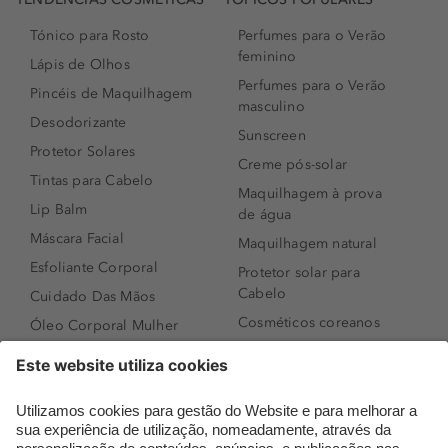
Tónico para Rosto
Perfumes para o Verão
feminino
Lápis de Olhos
Perfumes para o Verão
Pincéis de Maquilhagem
masculino
Desodorizante
Sunscreen
Protetor Solares
Creme pós-solar
Tintas para Cabelo
Maquilhagem à prova
Lip Balm
de água
Máscara Facial
Maquilhagem natural
Esfoliante Corporal
Protetor solar para
Cabelo
Cuidado Das Mãos
Cosméticos coreanos
Óleo Corporal Mulher
Que formato de rosto
Bronzer
tenho?
Creme de Dia
Perfumes árabes
Sérum de Rosto
Novidades
Body mist & Spray