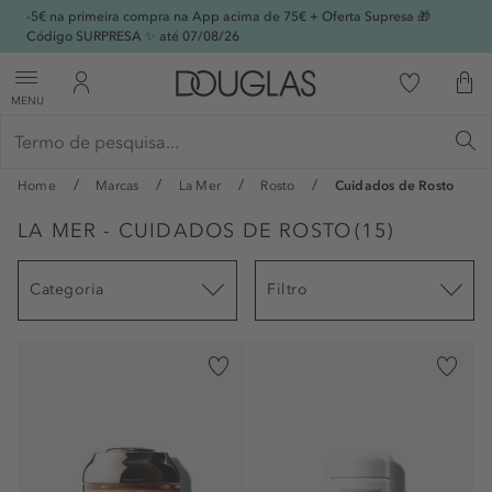
-5€ na primeira compra na App acima de 75€ + Oferta Supresa 🎁
Código SURPRESA ✨ até 07/08/26
MENU
Home
Marcas
La Mer
Rosto
Cuidados de Rosto
LA MER - CUIDADOS DE ROSTO
(
15
)
Categoria
Filtro