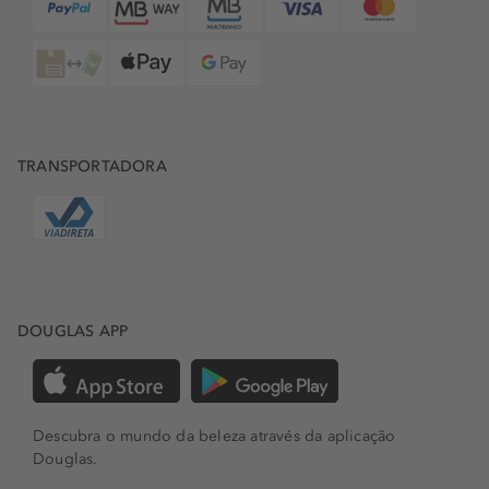
mais adora, quer seja numa ocasião especial ou num dia
como todos os outros simplesmente para celebrar os
pequenos momentos. O Black XS for Her é também a
fragrância ideal para revolucionar a sua coleção pessoal
de perfumaria - mime-se com produtos de excelência que
a inspiram a dar o melhor de si. Atreva-se a ser diferente!
TRANSPORTADORA
DOUGLAS APP
Descubra o mundo da beleza através da aplicação
Douglas.