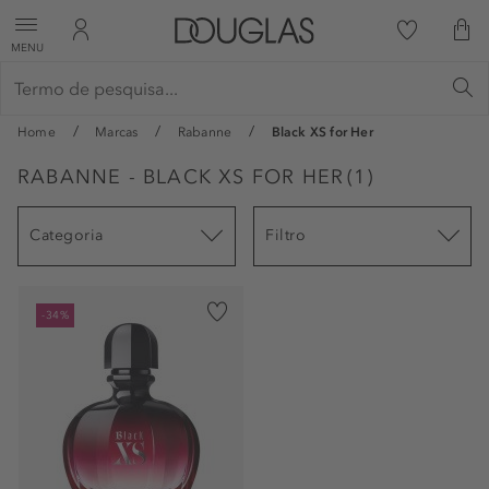
MENU
Home
Marcas
Rabanne
Black XS for Her
RABANNE - BLACK XS FOR HER
(
1
)
Categoria
Filtro
-34%