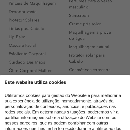
Perfumes para o Verão
Pincéis de Maquilhagem
masculino
Desodorizante
Sunscreen
Protetor Solares
Creme pós-solar
Tintas para Cabelo
Maquilhagem à prova
Lip Balm
de água
Máscara Facial
Maquilhagem natural
Esfoliante Corporal
Protetor solar para
Cabelo
Cuidado Das Mãos
Cosméticos coreanos
Óleo Corporal Mulher
Que formato de rosto
Bronzer
tenho?
Creme de Dia
Perfumes árabes
Sérum de Rosto
Novidades
Body mist & Spray
Melhores Perfumes
corporal
Femininos
Produtos para Cabelo
TOP 10: Perfumes
Homem