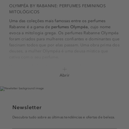
OLYMPÉA BY RABANNE: PERFUMES FEMININOS
MITOLÓGICOS
Uma das coleções mais famosas entre os perfumes
Rabanne é a gama de
perfumes Olympéa
, cujo nome
evoca a mitologia grega. Os perfumes Rabanne Olympéa
foram criados para mulheres confiantes e dominantes que
fascinam todos que por elas passam. Uma obra prima dos
deuses, a mulher Olympéa é uma deusa mística que
cativa com o seu perfume.
Uma gama de fragrâncias caracterizadas por um aroma
leve, composto por baunilha, jasmim, lírio de gengibre e
Abrir
caxemira, que proporciona uma experiência perfumada,
suave e feminina.
Olympéa, lançada em 2015
, é a
contrapartida feminina do perfume masculino Invictus.
Os mestres perfumistas Anne Flipo e Loc Dong foram os
criadores desta fragrância que apela à
deusa moderna
. A
Newsletter
composição da fragrância ilustra a aura sensual e
Descubra tudo sobre as últimas tendências e ofertas de beleza.
irresistível que envolvia rainhas como Cleópatra. A
modelo brasileira Luma Grothe foi a escolhida para dar a