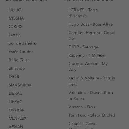
LIU JO
HERMÈS - Terre
d'Hermés
MISSHA
Hugo Boss - Boss Alive
COSRX
Carolina Herrera - Good
Lattafa
Girl
Sol de Janeiro
DIOR - Sauvage
Estée Lauder
Rabanne - 1 Million
Billie Eilish
Giorgio Armani - My
Shiseido
Way
DIOR
Zadig & Voltaire - This is
Her!
SMASHBOX
Valentino - Donna Born
LIERAC
in Roma
LIERAC
Versace - Eros
DRYBAR
Tom Ford - Black Orchid
OLAPLEX
Chanel - Coco
AFNAN