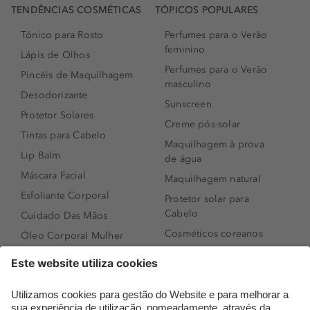
TENDÊNCIAS COSMÉTICAS
TÓPICOS POPULARES
Tónico para Rosto
Perfumes para o Verão
feminino
Lápis de Olhos
Perfumes para o Verão
Pincéis de Maquilhagem
masculino
Desodorizante
Sunscreen
Protetor Solares
Creme pós-solar
Tintas para Cabelo
Maquilhagem à prova
Lip Balm
de água
Máscara Facial
Maquilhagem natural
Esfoliante Corporal
Protetor solar para
Cabelo
Cuidado Das Mãos
Cosméticos coreanos
Óleo Corporal Mulher
Que formato de rosto
Bronzer
tenho?
Creme de Dia
Perfumes árabes
Sérum de Rosto
Novidades