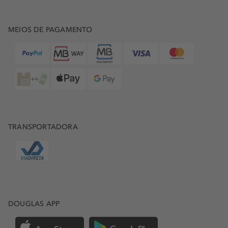
Para além de Olympéa, a linha de
perfumes femininos
Rabanne
possui diversas fragrâncias cativantes. Uma para
cada estado de espírito. Para além da gama de perfumes
MEIOS DE PAGAMENTO
Olympéa, a coleção
Rabanne Lady Million
é de realçar.
Esta gama de eau de toilette possui aroma a flores
brancas e é ideal para uma mulher sedutora.
PERFUMES RABANNE PARA ELE
No que toca a
perfumes masculinos Rabanne
, a coleção
Rabanne 1 Million
é composta por uma combinação de
aromas de tangerina, canela, hortelã-pimenta, rosa e
âmbar-cinzento. O perfume 1 Million é ideal para um
TRANSPORTADORA
homem com audácia. Se prefere aromas mais frescos, a
gama
Rabanne Invictus
é uma ótima opção. Com um
aroma de toranja e um acordo marítimo, ao qual se
juntam notas médias que apresentam folhas aromáticas de
louro e jasmim-hedione, este é o perfume perfeito para
um homem corajoso.
DOUGLAS APP
COMPRAR OLYMPÉA RABANNE NAS LOJAS DOUGLAS
Encontre os melhores produtos Rabanne na loja Douglas