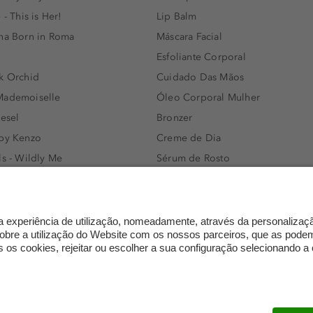
 - This is Her!
Lip Balm
nna Born in Roma
Máscara Facial
Esfoliante Corporal
k Orchid
Cuidado Das Mãos
Mademoiselle
Óleo Corporal Mulher
iesel
Bronzer
 by Kenzo
Creme de Dia
ls - Wildly Me
Sérum de Rosto
- Light Blue
Body mist & Spray corporal
e
Produtos para Cabelo Homem
l Water Men
Espuma de Limpeza Facial
IAN - Xo Khloè
Dermocosmética
s Bottled
Limpeza de Rosto
ssador Women
Óleos para Cabelo e Séruns