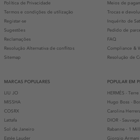
Política de Privacidade
Meios de paga
Termos e condições de utilização
Trocas e devol
Registar-se
Inquérito de Sat
Sugestões
Pedido de parc
Reclamações
FAQ
Resolução Alternativa de conflitos
Compliance & W
Sitemap
Resolução de C
MARCAS POPULARES
POPULAR EM 
LIU JO
HERMÈS - Terre
MISSHA
Hugo Boss - Bos
COSRX
Carolina Herrer
Lattafa
DIOR - Sauvage
Sol de Janeiro
Rabanne - 1 Mil
Estée Lauder
Giorgio Armani