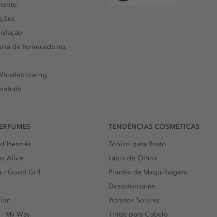
mento
uções
isfação
eria de fornecedores
histleblowing
ontrato
PERFUMES
TENDÊNCIAS COSMÉTICAS
 d'Hermés
Tónico para Rosto
s Alive
Lápis de Olhos
a - Good Girl
Pincéis de Maquilhagem
Desodorizante
lion
Protetor Solares
 - My Way
Tintas para Cabelo