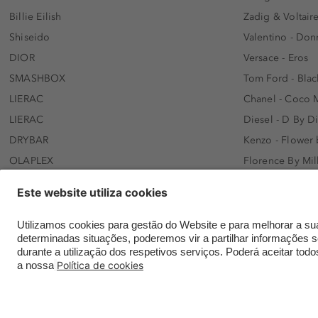
Billie Eilish
Zadig & Voltaire
Shiseido
Valentino - Do
DIOR
Versace - Eros
SMASHBOX
Tom Ford - Blac
LIERAC
Chanel - Coco 
LIERAC
Diesel - D By D
DRYBAR
Kenzo - Flower
OLAPLEX
Florence By Mil
AFNAN
Dolce&Gabbana 
SWISS ARABIAN
Lancôme - Idôl
ARMAF
Davidoff - Coo
Beauty of Joseon
KHLOÉ KARDASH
NANOLASH
Hugo Boss - Bos
Versace
Gisada - Amba