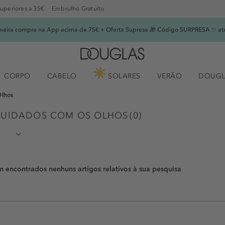
superiores a 35€
Embrulho Gratuito
imeira compra na App acima de 75€ + Oferta Supresa 🎁 Código SURPRESA ✨ at
CORPO
CABELO
SOLARES
VERÃO
DOUGL
Olhos
 CUIDADOS COM OS OLHOS
(
0
)
encontrados nenhuns artigos relativos à sua pesquisa