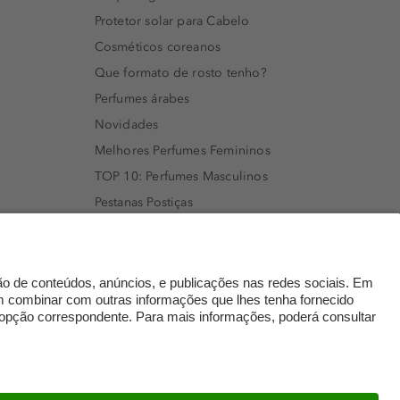
Protetor solar para Cabelo
Cosméticos coreanos
Que formato de rosto tenho?
Perfumes árabes
Novidades
Melhores Perfumes Femininos
TOP 10: Perfumes Masculinos
Pestanas Postiças
Creme Rosto Homem
Creme de Barbear & Depilatórios
Rímel colorido
Embalagens Sustentáveis
Luxo Mais Sustentável
Cartão Douglas