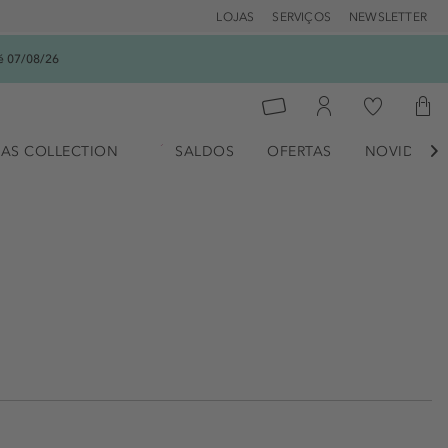
LOJAS
SERVIÇOS
NEWSLETTER
é 07/08/26
AS COLLECTION
SALDOS
OFERTAS
NOVIDADE
