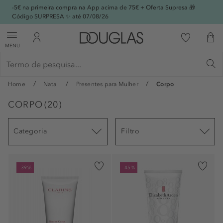
-5€ na primeira compra na App acima de 75€ + Oferta Supresa 🎁
Código SURPRESA ✨ até 07/08/26
MENU
Home
Natal
Presentes para Mulher
Corpo
CORPO
(
20
)
Categoria
Filtro
-39%
-45%