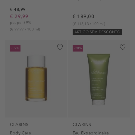
€ 48,99
€ 29,99
€ 189,00
poupe -39%
(€ 118,13 / 100 ml)
(€ 99,97 / 100 ml)
ARTIGO SEM DESCONTO
-39%
-28%
CLARINS
CLARINS
Body Care
Eau Extraordinaire