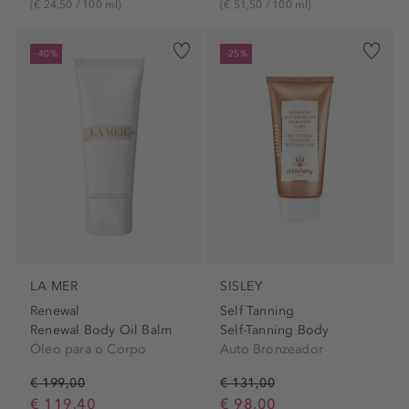
(€ 24,50 / 100 ml)
(€ 51,50 / 100 ml)
-40%
-25%
LA MER
SISLEY
Renewal
Self Tanning
Renewal Body Oil Balm
Self-Tanning Body
Óleo para o Corpo
Auto Bronzeador
€ 199,00
€ 131,00
€ 119,40
€ 98,00