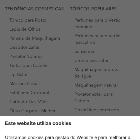
TENDÊNCIAS COSMÉTICAS
TÓPICOS POPULARES
Tónico para Rosto
Perfumes para o Verão
feminino
Lápis de Olhos
Perfumes para o Verão
Pincéis de Maquilhagem
masculino
Desodorizante
Sunscreen
Protetor Solares
Creme pós-solar
Tintas para Cabelo
Maquilhagem à prova
Lip Balm
de água
Máscara Facial
Maquilhagem natural
Esfoliante Corporal
Protetor solar para
Cabelo
Cuidado Das Mãos
Cosméticos coreanos
Óleo Corporal Mulher
Que formato de rosto
Bronzer
tenho?
Creme de Dia
Perfumes árabes
Sérum de Rosto