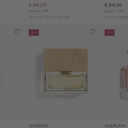
€ 44,20
€ 84,00
poupe -39%
poupe -28%
30 ml
(€ 147,33 / 100 ml)
50 ml
(€ 168,0
-35%
-36%
SHISEIDO
GUERLAIN