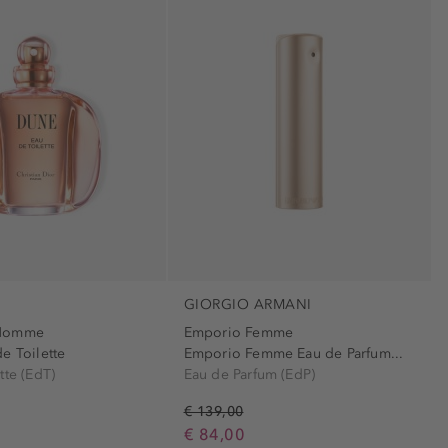
manutenção (2)
ona (1)
o (1)
bens (1)
ina (1)
one (1)
to (1)
GIORGIO ARMANI
 (1)
 Homme
Emporio Femme
enos (1)
e Toilette
Emporio Femme Eau de Parfum...
tte (EdT)
Eau de Parfum (EdP)
ntes (1)
(1)
€ 139,00
€ 84,00
tes oleosos (1)