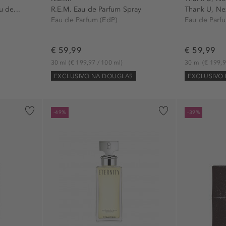
 de...
R.E.M. Eau de Parfum Spray
Thank U, Ne
Eau de Parfum (EdP)
Eau de Parf
€ 59,99
€ 59,99
30 ml
(€ 199,97 / 100 ml)
30 ml
(€ 199,9
EXCLUSIVO NA DOUGLAS
EXCLUSIVO
-49%
-39%