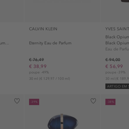
CALVIN KLEIN
YVES SAIN
Black Opiu
um...
Eternity Eau de Parfum
Black Opium
Eau de Parf
€ 76,49
€ 94,00
€ 38,99
€ 56,99
poupe -49%
poupe -39%
30 ml
(€ 129,97 / 100 ml)
30 ml
(€ 189,9
ARTIGO EM
-39%
-38%