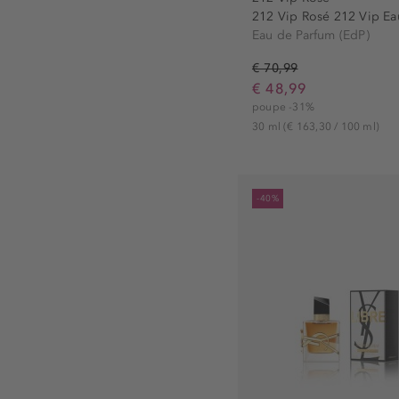
Ralph Lauren (1)
212 Vip Rosé 212 Vip Eau
Shiseido (1)
Eau de Parfum (EdP)
Sisley (1)
€ 70,99
Tommy Hilfiger (2)
€ 48,99
poupe -31%
Tous (4)
30 ml
(€ 163,30 / 100 ml)
Versace (4)
Yves Saint Laurent (5)
Zadig & Voltaire (1)
-40%