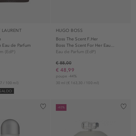
T LAURENT
HUGO BOSS
m
Boss The Scent F.Her
 Eau de Parfum
Boss The Scent For Her Eau...
um (EdP)
Eau de Parfum (EdP)
€ 88,00
€ 48,99
poupe -44%
7 / 100 ml)
30 ml
(€ 163,30 / 100 ml)
 SALDO
-40%