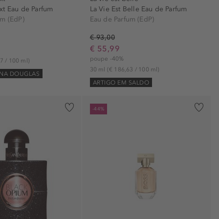
xt Eau de Parfum
La Vie Est Belle Eau de Parfum
um (EdP)
Eau de Parfum (EdP)
€ 93,00
€ 55,99
poupe -40%
7 / 100 ml)
30 ml
(€ 186,63 / 100 ml)
 NA DOUGLAS
ARTIGO EM SALDO
-44%