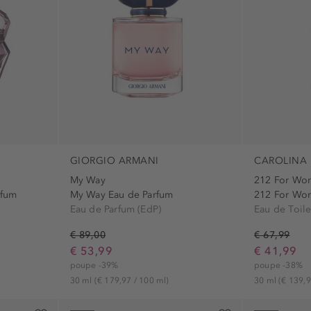
GIORGIO ARMANI
CAROLINA 
My Way
212 For Wo
rfum
My Way Eau de Parfum
212 For Wom
Eau de Parfum (EdP)
Eau de Toile
€ 89,00
€ 67,99
€ 53,99
€ 41,99
poupe -39%
poupe -38%
30 ml
(€ 179,97 / 100 ml)
30 ml
(€ 139,9