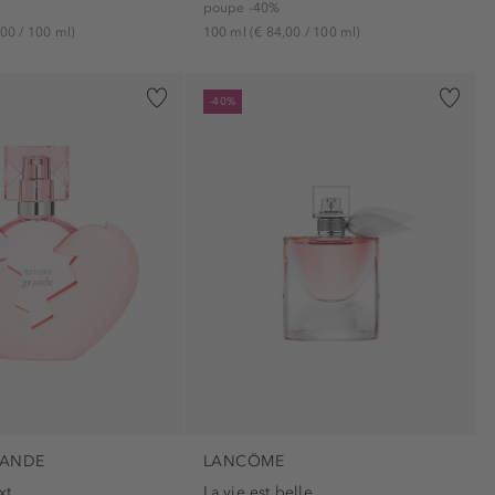
poupe -40%
palma (1)
,00 / 100 ml)
100 ml
(€ 84,00 / 100 ml)
-40%
RANDE
LANCÔME
xt
La vie est belle