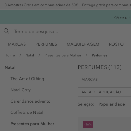
3 Amostras Grátis em compras acima de 50€
Entrega grátis para compras 
-5€ na pr
MARCAS
PERFUMES
MAQUILHAGEM
ROSTO
Home
Natal
Presentes para Mulher
Perfumes
PERFUMES
(
113
)
Natal
The Art of Gifting
MARCAS
Natal Coty
ÁREA DE APLICAÇÃO
Calendários advento
Seleção:
Abercrombie & Fitch (1)
Coffrets de Natal
Ariana Grande (7)
braços (2)
Boucheron (2)
Presentes para Mulher
-36%
cabelo (27)