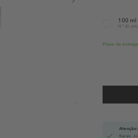
100 ml
N.° do art
Prazo de entrega:
Atenção:
Karan, J