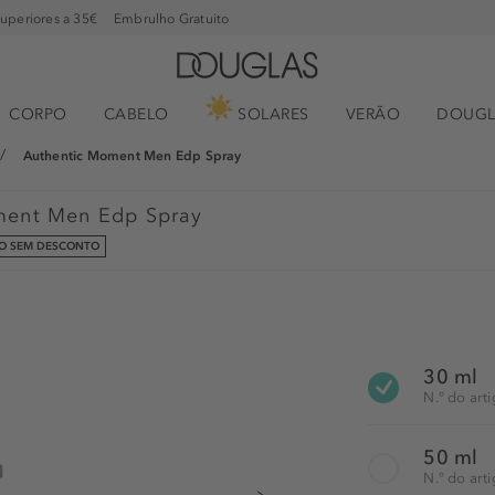
superiores a 35€
Embrulho Gratuito
CORPO
CABELO
SOLARES
VERÃO
DOUGL
Authentic Moment Men Edp Spray
ment Men Edp Spray
O SEM DESCONTO
30 ml
N.° do art
50 ml
N.° do art