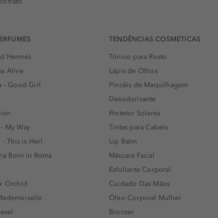
ontrato
PERFUMES
TENDÊNCIAS COSMÉTICAS
 d'Hermés
Tónico para Rosto
s Alive
Lápis de Olhos
a - Good Girl
Pincéis de Maquilhagem
Desodorizante
lion
Protetor Solares
 - My Way
Tintas para Cabelo
 - This is Her!
Lip Balm
nna Born in Roma
Máscara Facial
Esfoliante Corporal
k Orchid
Cuidado Das Mãos
Mademoiselle
Óleo Corporal Mulher
iesel
Bronzer