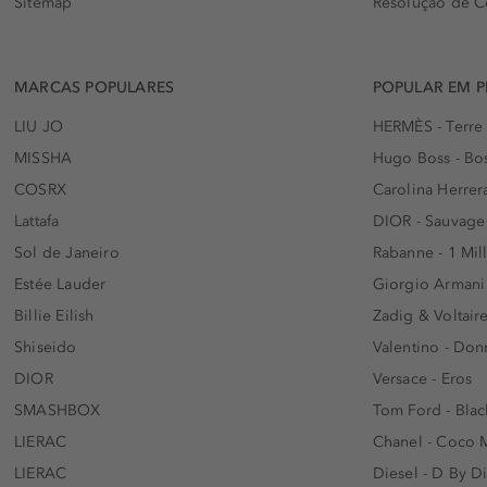
Sitemap
Resolução de C
MARCAS POPULARES
POPULAR EM 
LIU JO
HERMÈS - Terre
MISSHA
Hugo Boss - Bos
COSRX
Carolina Herrer
Lattafa
DIOR - Sauvage
Sol de Janeiro
Rabanne - 1 Mil
Estée Lauder
Giorgio Armani
Billie Eilish
Zadig & Voltaire
Shiseido
Valentino - Do
DIOR
Versace - Eros
SMASHBOX
Tom Ford - Blac
LIERAC
Chanel - Coco 
LIERAC
Diesel - D By D