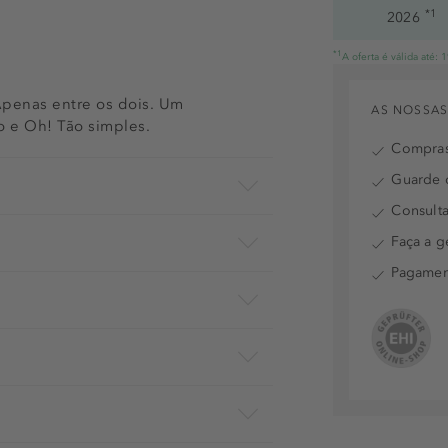
*1
2026
*1
A oferta é válida até:
penas entre os dois. Um
AS NOSSAS
o e Oh! Tão simples.
Compras
Guarde o
Consulta
Faça a g
Pagamen