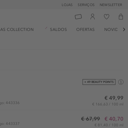
LOJAS
SERVIÇOS
NEWSLETTER
AS COLLECTION
SALDOS
OFERTAS
NOVIDADE

+ 49 BEAUTY POINTS
€ 49,99
igo: 443336
€ 166,63 / 100 ml
€ 67,99
€ 40,70
igo: 443337
€ 81,40 / 100 ml