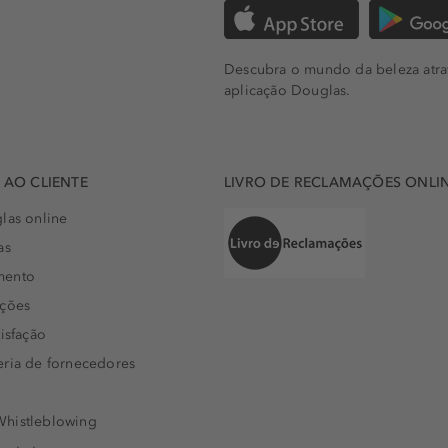
Descubra o mundo da beleza atra
aplicação Douglas.
AO CLIENTE
LIVRO DE RECLAMAÇÕES ONLI
las online
as
mento
uções
isfação
eria de fornecedores
histleblowing