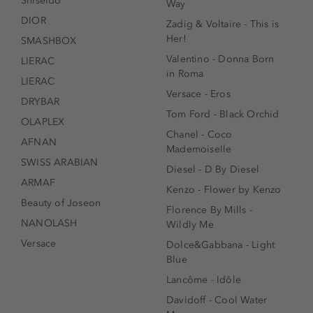
Shiseido
Way
DIOR
Zadig & Voltaire - This is
Her!
SMASHBOX
Valentino - Donna Born
LIERAC
in Roma
LIERAC
Versace - Eros
DRYBAR
Tom Ford - Black Orchid
OLAPLEX
Chanel - Coco
AFNAN
Mademoiselle
SWISS ARABIAN
Diesel - D By Diesel
ARMAF
Kenzo - Flower by Kenzo
Beauty of Joseon
Florence By Mills -
NANOLASH
Wildly Me
Versace
Dolce&Gabbana - Light
Blue
Lancôme - Idôle
Davidoff - Cool Water