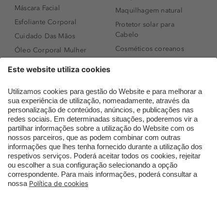
Máscara Facial
Maquilhagem natural
Esfoliante Corporal
Protetor solar para
Cabelo
Cuidado Das Mãos
Cosméticos coreanos
Óleo Corporal Mulher
Que formato de rosto
Bronzer
tenho?
Creme de Dia
Perfumes árabes
Sérum de Rosto
Novidades
Body mist & Spray
Melhores Perfumes
corporal
Femininos
Produtos para Cabelo
TOP 10: Perfumes
Homem
Masculinos
Espuma de Limpeza
Pestanas Postiças
Facial
Creme Rosto Homem
Dermocosmética
Creme de Barbear &
Limpeza de Rosto
Depilatórios
Óleos para Cabelo e
Rímel colorido