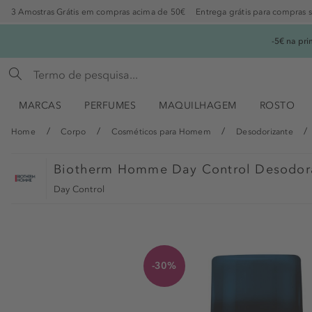
3 Amostras Grátis em compras acima de 50€
Entrega grátis para compras 
-5€ na pr
MARCAS
PERFUMES
MAQUILHAGEM
ROSTO
Home
Corpo
Cosméticos para Homem
Desodorizante
Biotherm Homme
Day Control Desodora
Day Control
-30%