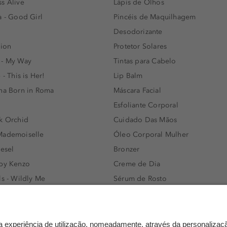
s Alive
Lápis de Olhos
a - Good Girl
Pincéis de Maquilhagem
Desodorizante
lion
Protetor Solares
 - My Way
Tintas para Cabelo
 - This is Her!
Lip Balm
nna Born in Roma
Máscara Facial
Esfoliante Corporal
k Orchid
Cuidado Das Mãos
Mademoiselle
Óleo Corporal Mulher
iesel
Bronzer
 by Kenzo
Creme de Dia
ls - Wildly Me
Sérum de Rosto
- Light Blue
Body mist & Spray corporal
e
Produtos para Cabelo Homem
l Water Men
Espuma de Limpeza Facial