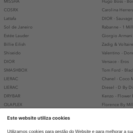
MISSHA
Hugo Boss - Bos
COSRX
Carolina Herrer
Lattafa
DIOR - Sauvage
Sol de Janeiro
Rabanne - 1 Mil
Estée Lauder
Giorgio Armani
Billie Eilish
Zadig & Voltaire
Shiseido
Valentino - Do
DIOR
Versace - Eros
SMASHBOX
Tom Ford - Blac
LIERAC
Chanel - Coco 
LIERAC
Diesel - D By D
DRYBAR
Kenzo - Flower
OLAPLEX
Florence By Mil
AFNAN
Dolce&Gabbana 
SWISS ARABIAN
Lancôme - Idôl
ARMAF
Davidoff - Coo