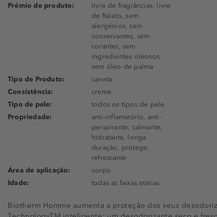
Prémio de produto:
livre de fragrâncias, livre
de ftalato, sem
alergénios, sem
conservantes, sem
corantes, sem
ingredientes oleosos,
sem óleo de palma
Tipo de Produto:
caneta
Consistência:
creme
Tipo de pele:
todos os tipos de pele
Propriedade:
anti-inflamatório, anti-
perspirante, calmante,
hidratante, longa
duração, protege,
refrescante
Área de aplicação:
corpo
Idade:
todas as faixas etárias
Biotherm Homme aumenta a proteção dos seus desodoriza
TechnologyTM inteligente: um desodorizante seco e fres