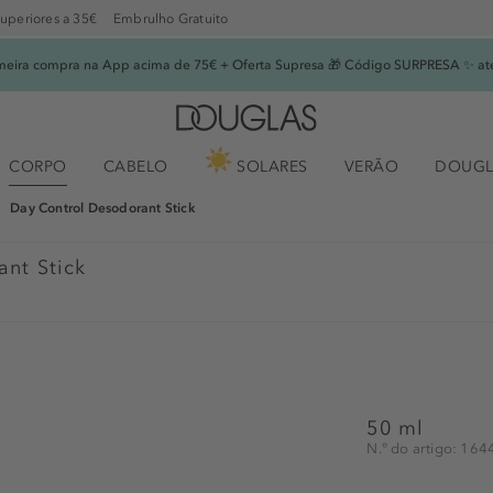
superiores a 35€
Embrulho Gratuito
imeira compra na App acima de 75€ + Oferta Supresa 🎁 Código SURPRESA ✨ at
CORPO
CABELO
SOLARES
VERÃO
DOUGL
Day Control Desodorant Stick
nt Stick
50 ml
N.° do artigo: 16