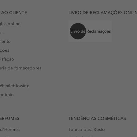
AO CLIENTE
LIVRO DE RECLAMAÇÕES ONLI
las online
as
mento
uções
isfação
eria de fornecedores
histleblowing
ontrato
PERFUMES
TENDÊNCIAS COSMÉTICAS
 d'Hermés
Tónico para Rosto