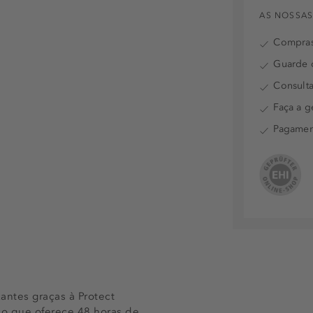
AS NOSSAS
Compras
Guarde o
Consulta
Faça a g
Pagamen
ntes graças à Protect
co que oferece 48 horas de