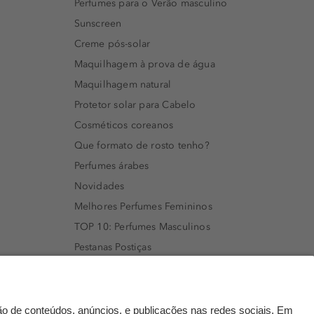
Perfumes para o Verão masculino
Sunscreen
Creme pós-solar
Maquilhagem à prova de água
Maquilhagem natural
Protetor solar para Cabelo
Cosméticos coreanos
Que formato de rosto tenho?
Perfumes árabes
Novidades
Melhores Perfumes Femininos
TOP 10: Perfumes Masculinos
Pestanas Postiças
Creme Rosto Homem
Creme de Barbear & Depilatórios
Rímel colorido