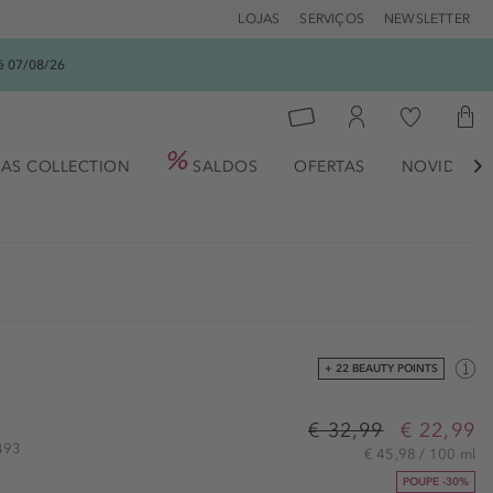
LOJAS
SERVIÇOS
NEWSLETTER
é 07/08/26
AS COLLECTION
SALDOS
OFERTAS
NOVIDADE

+ 22 BEAUTY POINTS
€ 32,99
€ 22,99
4493
€ 45,98 / 100 ml
POUPE -30%