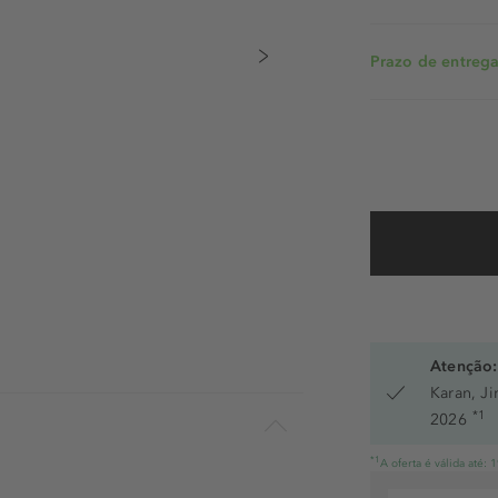
Prazo de entrega:
Atenção:
Karan, J
*1
2026
*1
A oferta é válida até: