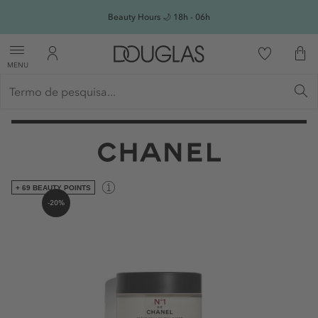
Beauty Hours 🌙 18h - 06h
MENU
+ 69 BEAUTY POINTS
-20%