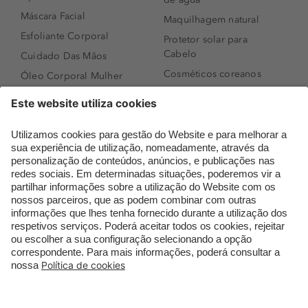
Máscara Facial
Maquilhagem natural
Esfoliante Corporal
Protetor solar para
Cabelo
Cuidado Das Mãos
Cosméticos coreanos
Óleo Corporal Mulher
Que formato de rosto
Bronzer
tenho?
Creme de Dia
Perfumes árabes
Sérum de Rosto
Novidades
Body mist & Spray
Melhores Perfumes
corporal
Femininos
Produtos para Cabelo
TOP 10: Perfumes
Homem
Masculinos
Espuma de Limpeza
Pestanas Postiças
Facial
Creme Rosto Homem
Dermocosmética
Creme de Barbear &
Limpeza de Rosto
Depilatórios
Óleos para Cabelo e