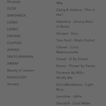
Shiseido
Way
DIOR
Zadig & Voltaire - This is
Her!
SMASHBOX
Valentino - Donna Born
LIERAC
in Roma
LIERAC
Versace - Eros
DRYBAR
Tom Ford - Black Orchid
OLAPLEX
Chanel - Coco
AFNAN
Mademoiselle
SWISS ARABIAN
Diesel - D By Diesel
ARMAF
Kenzo - Flower by Kenzo
Beauty of Joseon
Florence By Mills -
NANOLASH
Wildly Me
Versace
Dolce&Gabbana - Light
Blue
Lancôme - Idôle
Davidoff - Cool Water