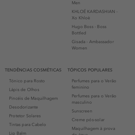
Men
KHLOÉ KARDASHIAN -
Xo Khloè
Hugo Boss - Boss
Bottled
Gisada - Ambassador
Women
TENDÊNCIAS COSMÉTICAS
TÓPICOS POPULARES
Tónico para Rosto
Perfumes para o Verão
feminino
Lápis de Olhos
Perfumes para o Verão
Pincéis de Maquilhagem
masculino
Desodorizante
Sunscreen
Protetor Solares
Creme pós-solar
Tintas para Cabelo
Maquilhagem à prova
Lip Balm
de água