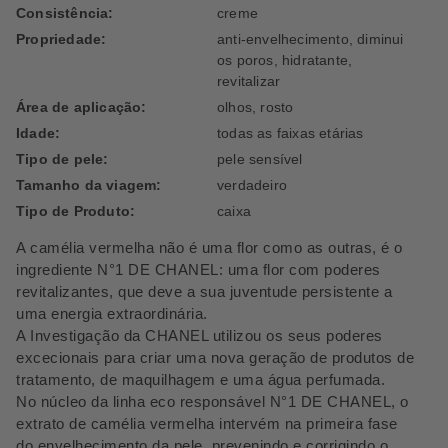
Consistência:
creme
Propriedade:
anti-envelhecimento, diminui
os poros, hidratante,
revitalizar
Área de aplicação:
olhos, rosto
Idade:
todas as faixas etárias
Tipo de pele:
pele sensível
Tamanho da viagem:
verdadeiro
Tipo de Produto:
caixa
A camélia vermelha não é uma flor como as outras, é o
ingrediente N°1 DE CHANEL: uma flor com poderes
revitalizantes, que deve a sua juventude persistente a
uma energia extraordinária.
A Investigação da CHANEL utilizou os seus poderes
excecionais para criar uma nova geração de produtos de
tratamento, de maquilhagem e uma água perfumada.
No núcleo da linha eco responsável N°1 DE CHANEL, o
extrato de camélia vermelha intervém na primeira fase
do envelhecimento da pele, prevenindo e corrigindo o