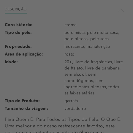
DESCRIÇÃO
Consistência:
creme
Tipo de pele:
pele mista, pele muito seca,
pele oleosa, pele seca
Propriedade:
hidratante, manutenção
Área de aplicação:
rosto
Idade:
20+, livre de fragrâncias, livre
de ftalato, livre de parabens,
sem alcóol, sem
comedógenos, sem
ingredientes oleosos, todas
as faixas etárias
Tipo de Produto:
garrafa
Tamanho da viagem:
verdadeiro
Para Quem É: Para Todos os Tipos de Pele. O Que É:
Uma melhoria do nosso resfrescante favorito, este
gel-creme hidratante e isento de óleo com o