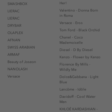
Her!
SMASHBOX
Valentino - Donna Born
LIERAC
in Roma
LIERAC
Versace - Eros
DRYBAR
Tom Ford - Black Orchid
OLAPLEX
Chanel - Coco
AFNAN
Mademoiselle
SWISS ARABIAN
Diesel - D By Diesel
ARMAF
Kenzo - Flower by Kenzo
Beauty of Joseon
Florence By Mills -
NANOLASH
Wildly Me
Versace
Dolce&Gabbana - Light
Blue
Lancôme - Idôle
Davidoff - Cool Water
Men
KHLOÉ KARDASHIAN -