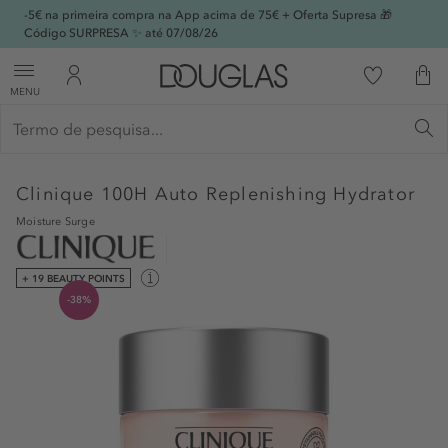
-5€ na primeira compra na App acima de 75€ + Oferta Supresa 🎁
Código SURPRESA ✨ até 07/08/26
MENU
Clinique
100H Auto Replenishing Hydrator
Moisture Surge
+ 19 BEAUTY POINTS
-38%