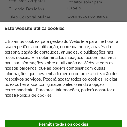
Esfoliante Corporal
Protetor solar para
Cabelo
Cuidado Das Mãos
Cosméticos coreanos
Óleo Corporal Mulher
Que formato de rosto
Bronzer
tenho?
Creme de Dia
Perfumes árabes
Sérum de Rosto
Novidades
Body mist & Spray
Melhores Perfumes
corporal
Femininos
Produtos para Cabelo
TOP 10: Perfumes
Homem
Masculinos
Espuma de Limpeza
Pestanas Postiças
Facial
Creme Rosto Homem
Dermocosmética
Creme de Barbear &
Limpeza de Rosto
Depilatórios
Óleos para Cabelo e
Rímel colorido
Séruns
Embalagens Sustentáveis