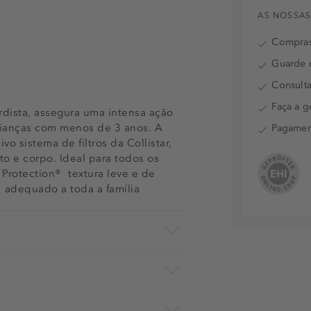
AS NOSSAS
Compras
Guarde o
Consulta
Faça a g
dista, assegura uma intensa ação
crianças com menos de 3 anos. A
Pagamen
o sistema de filtros da Collistar,
o e corpo. Ideal para todos os
 Protection®  textura leve e de
  adequado a toda a família