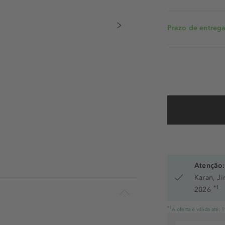
Prazo de entrega:
Atenção:
Karan, J
*1
2026
*1
A oferta é válida até: