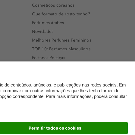
Cosméticos coreanos
Que formato de rosto tenho?
Perfumes árabes
Novidades
Melhores Perfumes Femininos
TOP 10: Perfumes Masculinos
Pestanas Postiças
Creme Rosto Homem
Creme de Barbear & Depilatórios
Rímel colorido
Embalagens Sustentáveis
Luxo Mais Sustentável
Cartão Douglas
dados
© 2026 Perfumaria Douglas Portugal Lda.