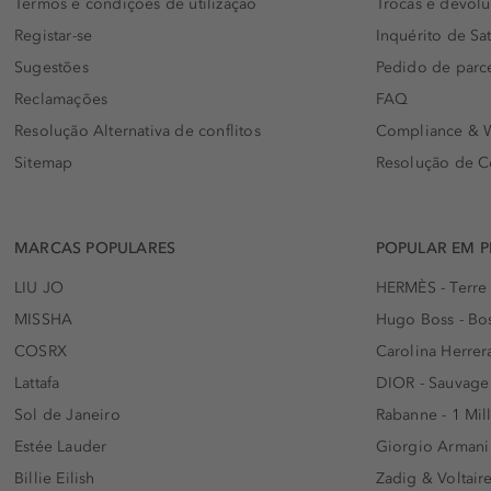
Termos e condições de utilização
Trocas e devol
Registar-se
Inquérito de Sat
Sugestões
Pedido de parc
Reclamações
FAQ
Resolução Alternativa de conflitos
Compliance & W
Sitemap
Resolução de C
MARCAS POPULARES
POPULAR EM 
LIU JO
HERMÈS - Terre
MISSHA
Hugo Boss - Bos
COSRX
Carolina Herrer
Lattafa
DIOR - Sauvage
Sol de Janeiro
Rabanne - 1 Mil
Estée Lauder
Giorgio Armani
Billie Eilish
Zadig & Voltaire