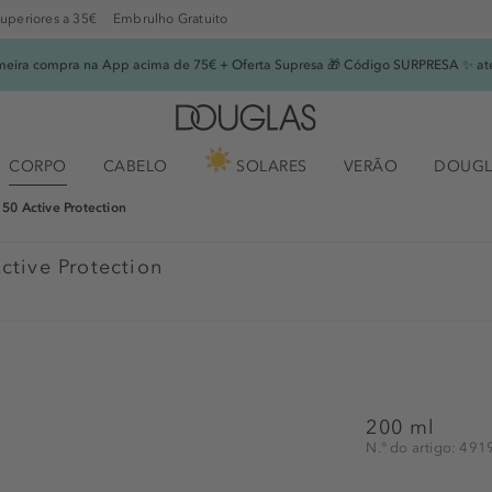
superiores a 35€
Embrulho Gratuito
imeira compra na App acima de 75€ + Oferta Supresa 🎁 Código SURPRESA ✨ at
CORPO
CABELO
SOLARES
VERÃO
DOUGL
50 Active Protection
ctive Protection
200 ml
N.° do artigo: 49