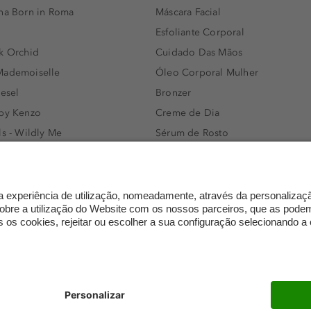
nna Born in Roma
Máscara Facial
Esfoliante Corporal
k Orchid
Cuidado Das Mãos
Mademoiselle
Óleo Corporal Mulher
iesel
Bronzer
 by Kenzo
Creme de Dia
ls - Wildly Me
Sérum de Rosto
- Light Blue
Body mist & Spray corporal
e
Produtos para Cabelo Homem
l Water Men
Espuma de Limpeza Facial
IAN - Xo Khloè
Dermocosmética
s Bottled
Limpeza de Rosto
ssador Women
Óleos para Cabelo e Séruns
mento
Trocas e devoluções
FAQ
Definições de proteção de 