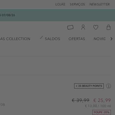
LOJAS
SERVIÇOS
NEWSLETTER
é 07/08/26
AS COLLECTION
SALDOS
OFERTAS
NOVIDADE

+ 25 BEAUTY POINTS
€ 39,99
€ 25,99
1938
€ 13,00 / 100 ml
POUPE -35%