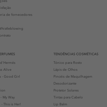
uções
isfação
eria de fornecedores
histleblowing
ontrato
PERFUMES
TENDÊNCIAS COSMÉTICAS
 d'Hermés
Tónico para Rosto
s Alive
Lápis de Olhos
a - Good Girl
Pincéis de Maquilhagem
Desodorizante
lion
Protetor Solares
 - My Way
Tintas para Cabelo
 - This is Her!
Lip Balm