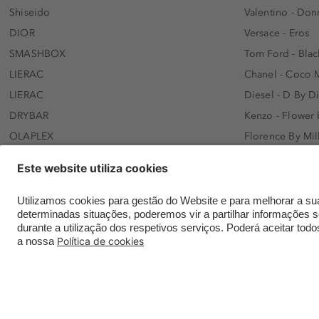
Shiseido
Valentino - Do
DIOR
Versace - Eros
SMASHBOX
Tom Ford - Blac
LIERAC
Chanel - Coco 
LIERAC
Diesel - D By D
DRYBAR
Kenzo - Flower
OLAPLEX
Florence By Mil
AFNAN
Dolce&Gabbana 
SWISS ARABIAN
Lancôme - Idôl
ARMAF
Davidoff - Coo
Beauty of Joseon
KHLOÉ KARDASH
NANOLASH
Hugo Boss - Bos
Versace
Gisada - Amba
Contatar a Douglas online
Envios e entregas
Meios de paga