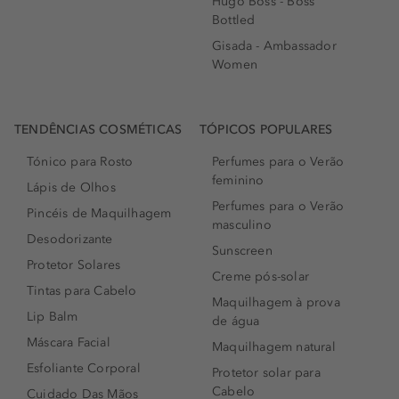
Hugo Boss - Boss
Bottled
Gisada - Ambassador
Women
TENDÊNCIAS COSMÉTICAS
TÓPICOS POPULARES
Tónico para Rosto
Perfumes para o Verão
feminino
Lápis de Olhos
Perfumes para o Verão
Pincéis de Maquilhagem
masculino
Desodorizante
Sunscreen
Protetor Solares
Creme pós-solar
Tintas para Cabelo
Maquilhagem à prova
Lip Balm
de água
Máscara Facial
Maquilhagem natural
Esfoliante Corporal
Protetor solar para
Cabelo
Cuidado Das Mãos