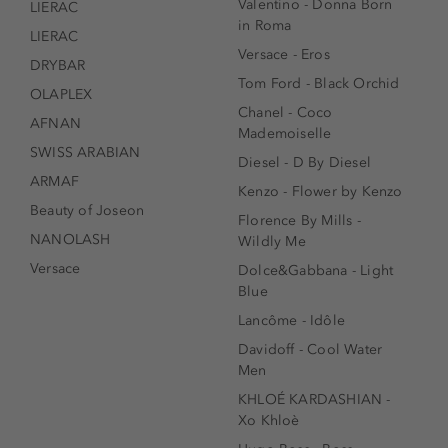
Valentino - Donna Born
LIERAC
in Roma
LIERAC
Versace - Eros
DRYBAR
Tom Ford - Black Orchid
OLAPLEX
Chanel - Coco
AFNAN
Mademoiselle
SWISS ARABIAN
Diesel - D By Diesel
ARMAF
Kenzo - Flower by Kenzo
Beauty of Joseon
Florence By Mills -
NANOLASH
Wildly Me
Versace
Dolce&Gabbana - Light
Blue
Lancôme - Idôle
Davidoff - Cool Water
Men
KHLOÉ KARDASHIAN -
Xo Khloè