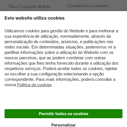
Cosméticos coreanos
Óleo Corporal Mulher
Que formato de rosto
Bronzer
tenho?
Creme de Dia
Perfumes árabes
Sérum de Rosto
Novidades
Body mist & Spray
Melhores Perfumes
corporal
Femininos
Produtos para Cabelo
TOP 10: Perfumes
Homem
Masculinos
Espuma de Limpeza
Pestanas Postiças
Facial
Creme Rosto Homem
Dermocosmética
Creme de Barbear &
Limpeza de Rosto
Depilatórios
Óleos para Cabelo e
Rímel colorido
Séruns
Embalagens Sustentáveis
Luxo Mais Sustentável