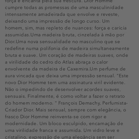
força e encanta pela sua frescura. Dior Homme
cumpre todas as promessas de uma masculinidade
intensamente amadeirada que envolve e reveste,
deixando uma impressão de longo curso. Um
homem, sim, mas repleto de nuances: força e carícia
assumidas.Uma madeira bruta, cinzelada à mão por
Dior.Uma nova sensualidade no masculino que se
redefine numa polifonia de madeira simultaneamente
bruta e suave. Um coração de madeiras suaves, onde
a virilidade do cedro do Atlas abraça o calor
envolvente da madeira de Caxemira.Um perfume de
aura vincada que deixa uma impressão sensual. "Este
novo Dior Homme tem uma assinatura viril evidente.
Não o impedindo de desenvolver acordes suaves,
sensuais. Finalmente, é como voltar a fazer o retrato
do homem moderno. " François Demachy, Perfumista-
Criador Dior. Mais sensual, sempre com elegância, o
frasco Dior Homme reinventa-se com rigor e
modernidade. Um bloco esculpido, encarnação de
uma virilidade franca e assumida. Um vidro leve e
cristalino, expressão de uma elegância sem ser