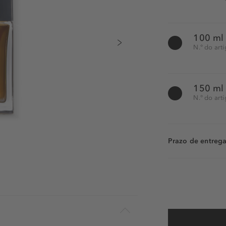
100 ml
N.° do art
150 ml
N.° do art
Prazo de entrega: