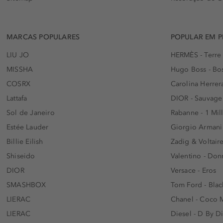
MARCAS POPULARES
POPULAR EM 
LIU JO
HERMÈS - Terre
MISSHA
Hugo Boss - Bos
COSRX
Carolina Herrer
Lattafa
DIOR - Sauvage
Sol de Janeiro
Rabanne - 1 Mil
Estée Lauder
Giorgio Armani
Billie Eilish
Zadig & Voltaire
Shiseido
Valentino - Do
DIOR
Versace - Eros
SMASHBOX
Tom Ford - Blac
LIERAC
Chanel - Coco 
LIERAC
Diesel - D By D