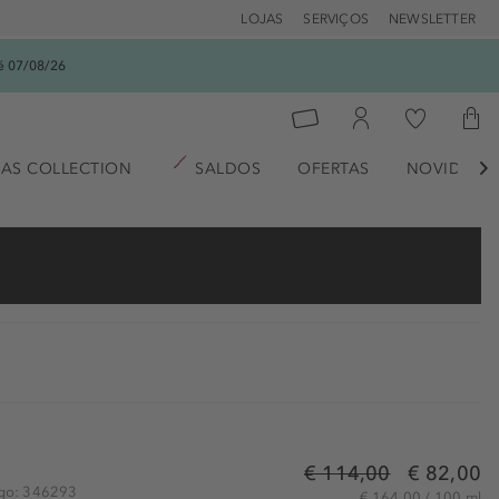
LOJAS
SERVIÇOS
NEWSLETTER
é 07/08/26
AS COLLECTION
SALDOS
OFERTAS
NOVIDADE

€ 114,00
€ 82,00
igo: 346293
€ 164,00 / 100 ml