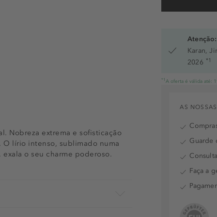
Atenção:
Karan, J
*1
2026
*1
A oferta é válida até:
AS NOSSAS
Compras
. Nobreza extrema e sofisticação
Guarde o
O lírio intenso, sublimado numa
, exala o seu charme poderoso.
Consulta
Faça a g
Pagamen