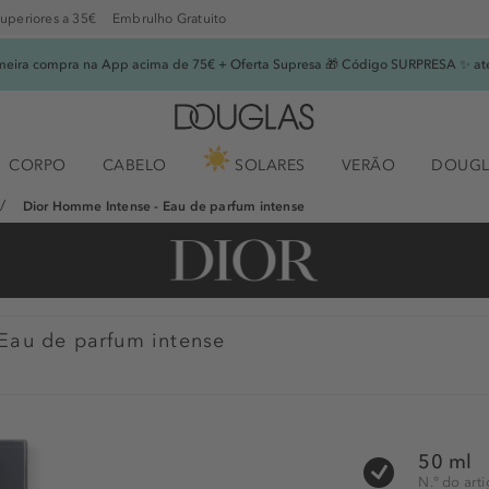
superiores a 35€
Embrulho Gratuito
imeira compra na App acima de 75€ + Oferta Supresa 🎁 Código SURPRESA ✨ at
CORPO
CABELO
SOLARES
VERÃO
DOUGL
Dior Homme Intense - Eau de parfum intense
Eau de parfum intense
50 ml
N.° do art