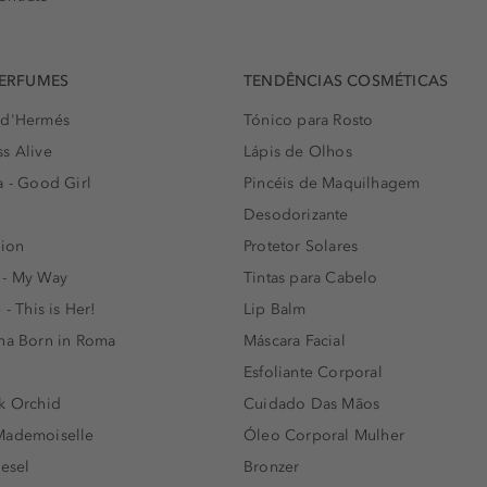
PERFUMES
TENDÊNCIAS COSMÉTICAS
 d'Hermés
Tónico para Rosto
s Alive
Lápis de Olhos
a - Good Girl
Pincéis de Maquilhagem
Desodorizante
lion
Protetor Solares
 - My Way
Tintas para Cabelo
 - This is Her!
Lip Balm
nna Born in Roma
Máscara Facial
Esfoliante Corporal
k Orchid
Cuidado Das Mãos
Mademoiselle
Óleo Corporal Mulher
iesel
Bronzer