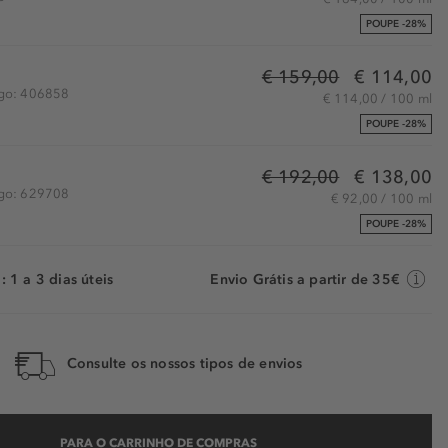
POUPE -28%
€ 159,00
€ 114,00
igo: 406858
€ 114,00 / 100 ml
POUPE -28%
€ 192,00
€ 138,00
igo: 629708
€ 92,00 / 100 ml
POUPE -28%
 1 a 3 dias úteis
Envio Grátis a partir de 35€
Consulte os nossos tipos de envios
PARA O CARRINHO DE COMPRAS