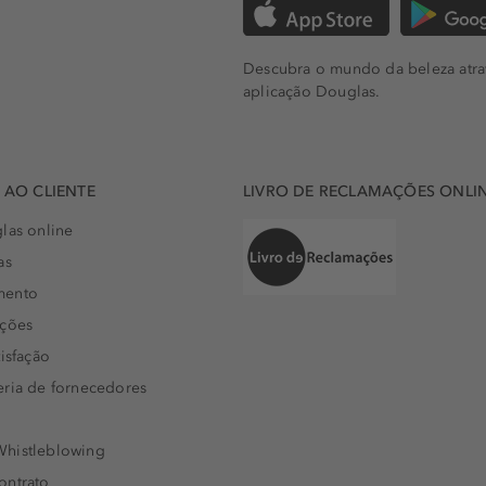
Descubra o mundo da beleza atra
aplicação Douglas.
AO CLIENTE
LIVRO DE RECLAMAÇÕES ONLI
las online
as
mento
uções
isfação
eria de fornecedores
histleblowing
ontrato