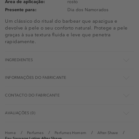
Área de aplicação:
rosto
Presente para:
Dia dos Namorados
Um clássico do ritual do barbear que apazigua e
devolve à pele o seu conforto natural. Protege a pele
graças à sua textura fluida e leve que penetra
rapidamente.
INGREDIENTES
INFORMAÇÕES DO FABRICANTE
CONTACTO DO FABRICANTE
AVALIAÇÕES (0)
Home
Perfumes
Perfumes Homem
After-Shave
Eau Sauvage Lotion After Shave