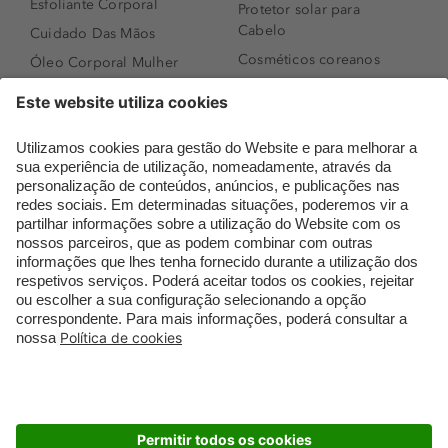
Esfoliante Corporal
Protetor solar para
Cabelo
Cuidado Das Mãos
Cosméticos coreanos
Óleo Corporal Mulher
Que formato de rosto
Bronzer
tenho?
Creme de Dia
Perfumes árabes
Sérum de Rosto
Novidades
Body mist & Spray
Melhores Perfumes
corporal
Femininos
Produtos para Cabelo
TOP 10: Perfumes
Homem
Masculinos
Espuma de Limpeza
Pestanas Postiças
Facial
Creme Rosto Homem
Dermocosmética
Creme de Barbear &
Limpeza de Rosto
Depilatórios
Óleos para Cabelo e
Rímel colorido
Séruns
Embalagens Sustentáveis