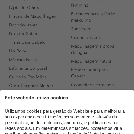
feminino
Lápis de Olhos
Perfumes para o Verão
Pincéis de Maquilhagem
masculino
Desodorizante
Sunscreen
Protetor Solares
Creme pós-solar
Tintas para Cabelo
Maquilhagem à prova
Lip Balm
de água
Máscara Facial
Maquilhagem natural
Esfoliante Corporal
Protetor solar para
Cabelo
Cuidado Das Mãos
Cosméticos coreanos
Óleo Corporal Mulher
Que formato de rosto
Bronzer
tenho?
Creme de Dia
Perfumes árabes
Sérum de Rosto
Novidades
Body mist & Spray
Melhores Perfumes
corporal
Femininos