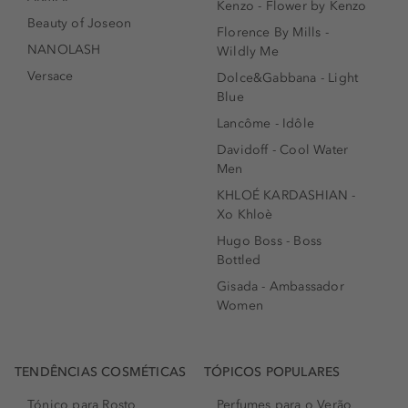
Kenzo - Flower by Kenzo
Beauty of Joseon
Florence By Mills -
NANOLASH
Wildly Me
Versace
Dolce&Gabbana - Light
Blue
Lancôme - Idôle
Davidoff - Cool Water
Men
KHLOÉ KARDASHIAN -
Xo Khloè
Hugo Boss - Boss
Bottled
Gisada - Ambassador
Women
TENDÊNCIAS COSMÉTICAS
TÓPICOS POPULARES
Tónico para Rosto
Perfumes para o Verão