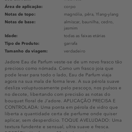
Área de aplicação:
corpo
Notas de topo:
magnólia, pêra, Ylang-ylang
Notas de base:
almíscar, baunilha, cedro,
jasmim
Idade:
todas as faixas etárias
Tipo de Produto:
garrafa
Tamanho da viagem:
verdadeiro
Jadore Eau de Parfum veste-se de um novo frasco tão
precioso como nómada. Como um frasco joia que
pode levar para todo o lado, Eau de Parfum viaja
agora na sua mala de forma leve. A sua pérola suave
desliza voluptuosamente pelo pescoço, nos pulsos e
no decote, libertando com precisão as notas do
bouquet floral de J'adore. APLICAÇÃO PRECISA E
CONTROLADA: Uma ponta em pérola de vidro que
liberta a quantidade certa de perfume onde quiser
aplicar, sem desperdício. TOQUE AVELUDADO: Uma
textura fundente e sensual, ultra suave e fresca.