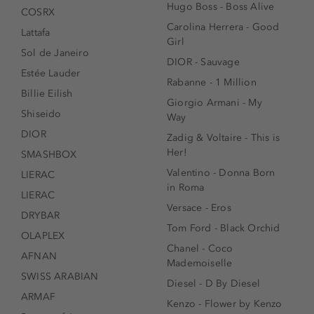
Hugo Boss - Boss Alive
COSRX
Carolina Herrera - Good
Lattafa
Girl
Sol de Janeiro
DIOR - Sauvage
Estée Lauder
Rabanne - 1 Million
Billie Eilish
Giorgio Armani - My
Shiseido
Way
DIOR
Zadig & Voltaire - This is
Her!
SMASHBOX
Valentino - Donna Born
LIERAC
in Roma
LIERAC
Versace - Eros
DRYBAR
Tom Ford - Black Orchid
OLAPLEX
Chanel - Coco
AFNAN
Mademoiselle
SWISS ARABIAN
Diesel - D By Diesel
ARMAF
Kenzo - Flower by Kenzo