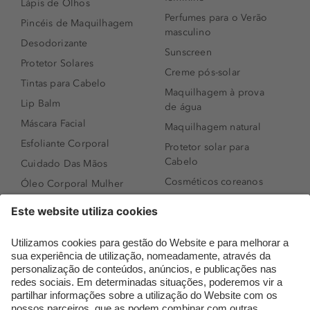
Lápis de Olhos
Perfumes para o Verão
Pincéis de Maquilhagem
masculino
Desodorizante
Sunscreen
Protetor Solares
Creme pós-solar
Tintas para Cabelo
Maquilhagem à prova
Lip Balm
de água
Máscara Facial
Maquilhagem natural
Esfoliante Corporal
Protetor solar para
Cabelo
Cuidado Das Mãos
Cosméticos coreanos
Óleo Corporal Mulher
Que formato de rosto
Bronzer
tenho?
Creme de Dia
Perfumes árabes
Sérum de Rosto
Novidades
Body mist & Spray
Melhores Perfumes
corporal
Femininos
Produtos para Cabelo