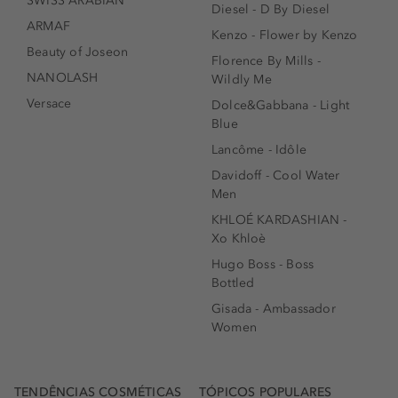
SWISS ARABIAN
Diesel - D By Diesel
ARMAF
Kenzo - Flower by Kenzo
Beauty of Joseon
Florence By Mills -
NANOLASH
Wildly Me
Versace
Dolce&Gabbana - Light
Blue
Lancôme - Idôle
Davidoff - Cool Water
Men
KHLOÉ KARDASHIAN -
Xo Khloè
Hugo Boss - Boss
Bottled
Gisada - Ambassador
Women
TENDÊNCIAS COSMÉTICAS
TÓPICOS POPULARES