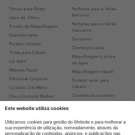
Tónico para Rosto
Perfumes para o Verão
feminino
Lápis de Olhos
Perfumes para o Verão
Pincéis de Maquilhagem
masculino
Desodorizante
Sunscreen
Protetor Solares
Creme pós-solar
Tintas para Cabelo
Maquilhagem à prova
Lip Balm
de água
Máscara Facial
Maquilhagem natural
Esfoliante Corporal
Protetor solar para
Cabelo
Cuidado Das Mãos
Cosméticos coreanos
Óleo Corporal Mulher
Que formato de rosto
Bronzer
tenho?
Creme de Dia
Perfumes árabes
Sérum de Rosto
Novidades
Body mist & Spray