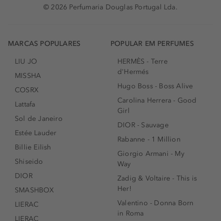
© 2026 Perfumaria Douglas Portugal Lda.
MARCAS POPULARES
POPULAR EM PERFUMES
LIU JO
HERMÈS - Terre
d'Hermés
MISSHA
Hugo Boss - Boss Alive
COSRX
Carolina Herrera - Good
Lattafa
Girl
Sol de Janeiro
DIOR - Sauvage
Estée Lauder
Rabanne - 1 Million
Billie Eilish
Giorgio Armani - My
Shiseido
Way
DIOR
Zadig & Voltaire - This is
Her!
SMASHBOX
Valentino - Donna Born
LIERAC
in Roma
LIERAC