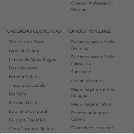
Gisada - Ambassador
Women
TENDÊNCIAS COSMÉTICAS
TÓPICOS POPULARES
Tónico para Rosto
Perfumes para o Verão
feminino
Lápis de Olhos
Perfumes para o Verão
Pincéis de Maquilhagem
masculino
Desodorizante
Sunscreen
Protetor Solares
Creme pós-solar
Tintas para Cabelo
Maquilhagem à prova
Lip Balm
de água
Máscara Facial
Maquilhagem natural
Esfoliante Corporal
Protetor solar para
Cabelo
Cuidado Das Mãos
Cosméticos coreanos
Óleo Corporal Mulher