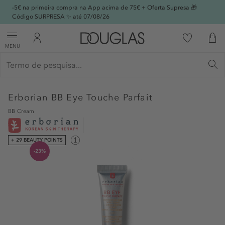
-5€ na primeira compra na App acima de 75€ + Oferta Supresa 🎁
Código SURPRESA ✨ até 07/08/26
MENU
Erborian
BB Eye Touche Parfait
BB Cream
+ 29 BEAUTY POINTS
-23%