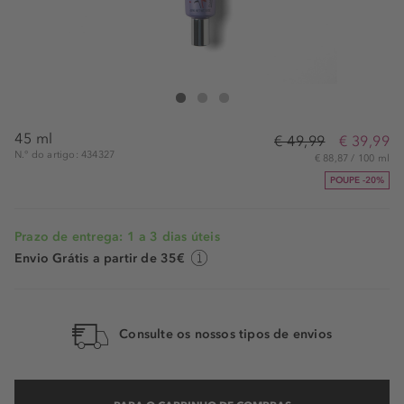
Erborian CC Dull Correct
CC Dull Correct
CC Dull Correct
45 ml
€ 49,99
€ 39,99
N.° do artigo: 434327
€ 88,87 / 100 ml
POUPE -20%
Prazo de entrega: 1 a 3 dias úteis
Envio Grátis a partir de 35€
Consulte os nossos tipos de envios