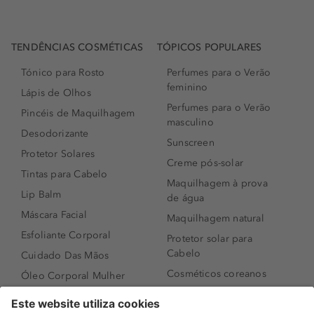
TENDÊNCIAS COSMÉTICAS
TÓPICOS POPULARES
Tónico para Rosto
Perfumes para o Verão
feminino
Lápis de Olhos
Perfumes para o Verão
Pincéis de Maquilhagem
masculino
Desodorizante
Sunscreen
Protetor Solares
Creme pós-solar
Tintas para Cabelo
Maquilhagem à prova
Lip Balm
de água
Máscara Facial
Maquilhagem natural
Esfoliante Corporal
Protetor solar para
Cabelo
Cuidado Das Mãos
Cosméticos coreanos
Óleo Corporal Mulher
Que formato de rosto
Bronzer
tenho?