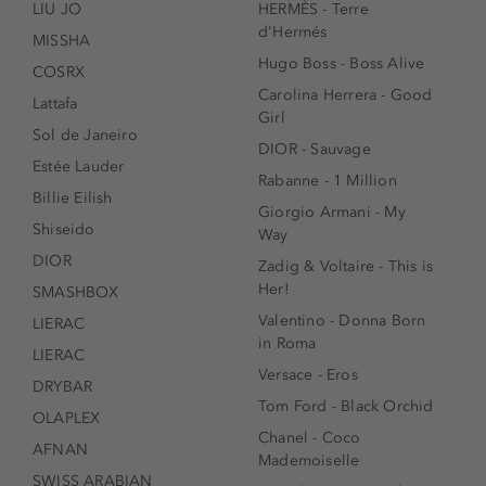
LIU JO
HERMÈS - Terre
d'Hermés
MISSHA
Hugo Boss - Boss Alive
COSRX
Carolina Herrera - Good
Lattafa
Girl
Sol de Janeiro
DIOR - Sauvage
Estée Lauder
Rabanne - 1 Million
Billie Eilish
Giorgio Armani - My
Shiseido
Way
DIOR
Zadig & Voltaire - This is
Her!
SMASHBOX
Valentino - Donna Born
LIERAC
in Roma
LIERAC
Versace - Eros
DRYBAR
Tom Ford - Black Orchid
OLAPLEX
Chanel - Coco
AFNAN
Mademoiselle
SWISS ARABIAN