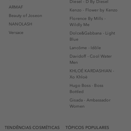
Diesel - D By Diesel
ARMAF
Kenzo - Flower by Kenzo
Beauty of Joseon
Florence By Mills -
NANOLASH
Wildly Me
Versace
Dolce&Gabbana - Light
Blue
Lancôme - Idôle
Davidoff - Cool Water
Men
KHLOÉ KARDASHIAN -
Xo Khloè
Hugo Boss - Boss
Bottled
Gisada - Ambassador
Women
TENDÊNCIAS COSMÉTICAS
TÓPICOS POPULARES