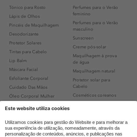
Tónico para Rosto
Perfumes para o Verão
feminino
Lápis de Olhos
Perfumes para o Verão
Pincéis de Maquilhagem
masculino
Desodorizante
Sunscreen
Protetor Solares
Creme pós-solar
Tintas para Cabelo
Maquilhagem à prova
Lip Balm
de água
Máscara Facial
Maquilhagem natural
Esfoliante Corporal
Protetor solar para
Cabelo
Cuidado Das Mãos
Cosméticos coreanos
Óleo Corporal Mulher
Que formato de rosto
Bronzer
tenho?
Creme de Dia
Perfumes árabes
Sérum de Rosto
Novidades
Body mist & Spray