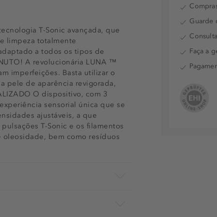
Compras
Guarde o
tecnologia T-Sonic avançada, que
Consulta
de limpeza totalmente
 adaptado a todos os tipos de
Faça a g
UTO! A revolucionária LUNA ™
Pagamen
m imperfeições. Basta utilizar o
ma pele de aparência revigorada,
LIZADO O dispositivo, com 3
experiência sensorial única que se
ensidades ajustáveis, a que
pulsações T-Sonic e os filamentos
 e oleosidade, bem como resíduos