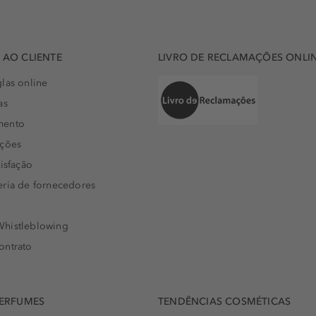
AO CLIENTE
LIVRO DE RECLAMAÇÕES ONLI
las online
as
mento
uções
isfação
eria de fornecedores
histleblowing
ontrato
PERFUMES
TENDÊNCIAS COSMÉTICAS