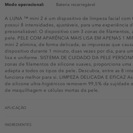
Modo operacional:
Bateria recarregável
A LUNA ™ mini 2 é um dispositivo de limpeza facial com 
possui 8 intensidades, ajustáveis, para uma experiência 
presonalizável. O dispositivo com 3 zonas de filamentos,
pele. PELE COM APARÊNCIA MAIS LISA EM APENAS 1 MIN
mini 2 elimina, de forma delicada, as impurezas que causa
dispositivo durante 1 minuto, duas vezes por dia, para u
lisa e uniforme. SISTEMA DE CUIDADO DA PELE PERSONA
zonas de filamentos de silicone suaves, proporciona uma 
adapta a todos os tipos de pele. Descubra, entre as 8 int
funciona melhor para si. LIMPEZA DELICADA E EFICAZ As 
de silicone ultra-higiénicos removem 99,5% da sujidade
de maquilhagem e células mortas da pele.
APLICAÇÃO
INGREDIENTES