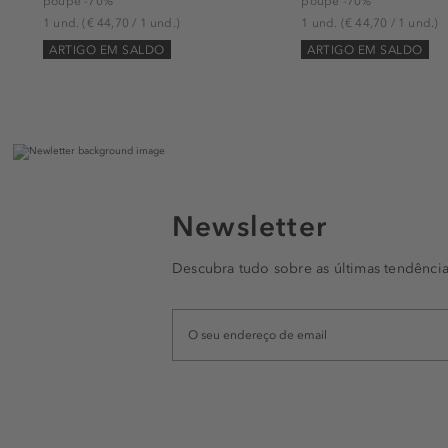
poupe -70%
poupe -70%
1 und.
(€ 44,70 / 1 und.)
1 und.
(€ 44,70 / 1 und.)
ARTIGO EM SALDO
ARTIGO EM SALDO
Newsletter
Descubra tudo sobre as últimas tendência