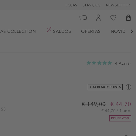
LOJAS
SERVIÇOS
NEWSLETTER
AS COLLECTION
SALDOS
OFERTAS
NOVIDADE

4 Avaliar
+ 44 BEAUTY POINTS
€ 149,00
€ 44,70
5153
€ 44,70 / 1 und.
POUPE -70%