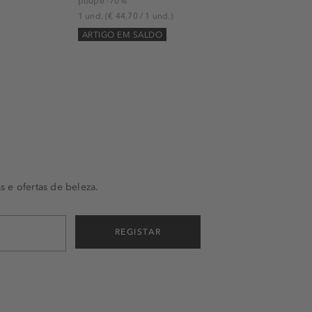
poupe -70%
1 und.
(€ 44,70 / 1 und.)
ARTIGO EM SALDO
s e ofertas de beleza.
REGISTAR