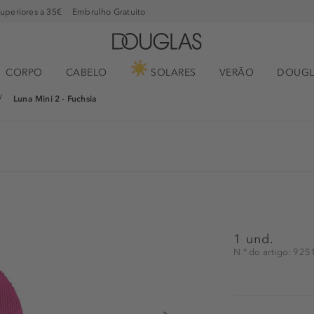
superiores a 35€
Embrulho Gratuito
CORPO
CABELO
SOLARES
VERÃO
DOUGL
Luna Mini 2 - Fuchsia
1 und.
N.° do artigo: 92