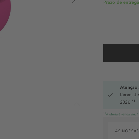
Prazo de entrega:
Atenção:
Karan, J
*1
2026
*1
A oferta é válida até:
AS NOSSAS