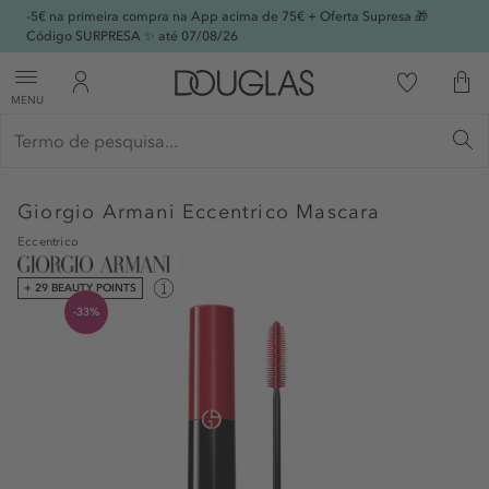
-5€ na primeira compra na App acima de 75€ + Oferta Supresa 🎁
Código SURPRESA ✨ até 07/08/26
MENU
Giorgio Armani
Eccentrico Mascara
Eccentrico
+ 29 BEAUTY POINTS
-33%