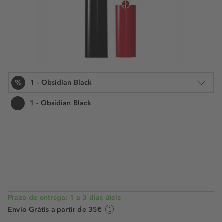
%
1 - Obsidian Black
1 - Obsidian Black
1 und.
€ 44,99
€ 29,99
N.° do artigo: 927120
€ 29,99 / 1 und.
POUPE -33%
Prazo de entrega: 1 a 3 dias úteis
Envio Grátis a partir de 35€