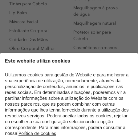
Tintas para Cabelo
Maquilhagem à prova
Lip Balm
de água
Máscara Facial
Maquilhagem natural
Esfoliante Corporal
Protetor solar para
Cabelo
Cuidado Das Mãos
Cosméticos coreanos
Óleo Corporal Mulher
Que formato de rosto
Bronzer
tenho?
Creme de Dia
Perfumes árabes
Sérum de Rosto
Novidades
Body mist & Spray
Melhores Perfumes
corporal
Femininos
Produtos para Cabelo
TOP 10: Perfumes
Homem
Masculinos
Espuma de Limpeza
Pestanas Postiças
Facial
Creme Rosto Homem
Dermocosmética