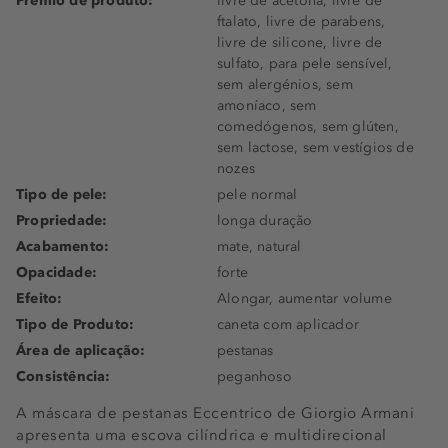
Prémio de produto:
livre de acetona, livre de
ftalato, livre de parabens,
livre de silicone, livre de
sulfato, para pele sensível,
sem alergénios, sem
amoníaco, sem
comedógenos, sem glúten,
sem lactose, sem vestígios de
nozes
Tipo de pele:
pele normal
Propriedade:
longa duração
Acabamento:
mate, natural
Opacidade:
forte
Efeito:
Alongar, aumentar volume
Tipo de Produto:
caneta com aplicador
Área de aplicação:
pestanas
Consistência:
peganhoso
A máscara de pestanas Eccentrico de Giorgio Armani
apresenta uma escova cilíndrica e multidirecional