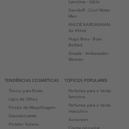
Lancôme - Idôle
Davidoff - Cool Water
Men
KHLOÉ KARDASHIAN -
Xo Khloè
Hugo Boss - Boss
Bottled
Gisada - Ambassador
Women
TENDÊNCIAS COSMÉTICAS
TÓPICOS POPULARES
Tónico para Rosto
Perfumes para o Verão
feminino
Lápis de Olhos
Perfumes para o Verão
Pincéis de Maquilhagem
masculino
Desodorizante
Sunscreen
Protetor Solares
Creme pós-solar