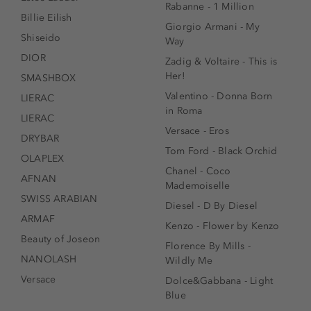
Rabanne - 1 Million
Billie Eilish
Giorgio Armani - My
Shiseido
Way
DIOR
Zadig & Voltaire - This is
Her!
SMASHBOX
Valentino - Donna Born
LIERAC
in Roma
LIERAC
Versace - Eros
DRYBAR
Tom Ford - Black Orchid
OLAPLEX
Chanel - Coco
AFNAN
Mademoiselle
SWISS ARABIAN
Diesel - D By Diesel
ARMAF
Kenzo - Flower by Kenzo
Beauty of Joseon
Florence By Mills -
NANOLASH
Wildly Me
Versace
Dolce&Gabbana - Light
Blue