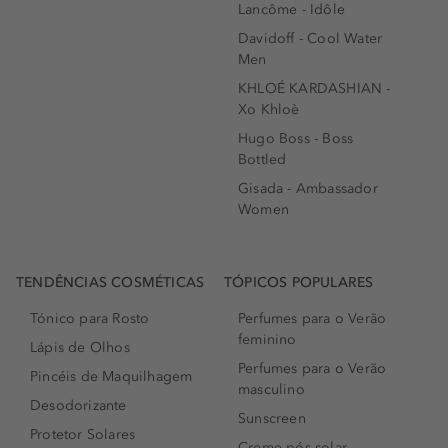
Lancôme - Idôle
Davidoff - Cool Water
Men
KHLOÉ KARDASHIAN -
Xo Khloè
Hugo Boss - Boss
Bottled
Gisada - Ambassador
Women
TENDÊNCIAS COSMÉTICAS
TÓPICOS POPULARES
Tónico para Rosto
Perfumes para o Verão
feminino
Lápis de Olhos
Perfumes para o Verão
Pincéis de Maquilhagem
masculino
Desodorizante
Sunscreen
Protetor Solares
Creme pós-solar