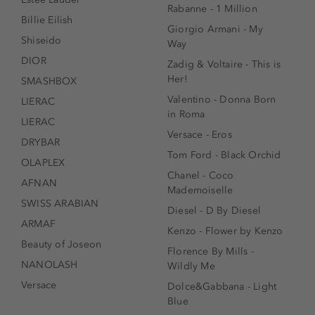
Rabanne - 1 Million
Billie Eilish
Giorgio Armani - My
Shiseido
Way
DIOR
Zadig & Voltaire - This is
Her!
SMASHBOX
Valentino - Donna Born
LIERAC
in Roma
LIERAC
Versace - Eros
DRYBAR
Tom Ford - Black Orchid
OLAPLEX
Chanel - Coco
AFNAN
Mademoiselle
SWISS ARABIAN
Diesel - D By Diesel
ARMAF
Kenzo - Flower by Kenzo
Beauty of Joseon
Florence By Mills -
NANOLASH
Wildly Me
Versace
Dolce&Gabbana - Light
Blue