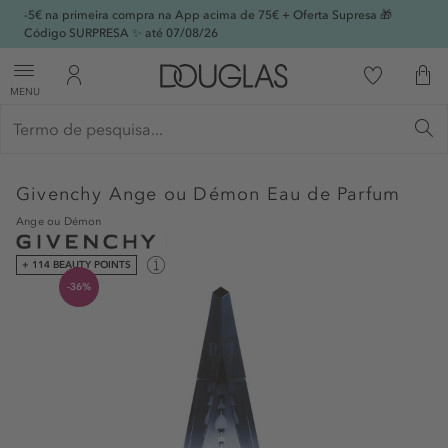
-5€ na primeira compra na App acima de 75€ + Oferta Supresa 🎁
Código SURPRESA ✨ até 07/08/26
MENU
Givenchy
Ange ou Démon Eau de Parfum
Ange ou Démon
+ 114 BEAUTY POINTS
-36%