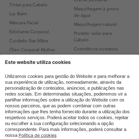
Tintas para Cabelo
Maquilhagem à prova
Lip Balm
de água
Máscara Facial
Maquilhagem natural
Esfoliante Corporal
Protetor solar para
Cabelo
Cuidado Das Mãos
Cosméticos coreanos
Óleo Corporal Mulher
Que formato de rosto
Bronzer
tenho?
Creme de Dia
Perfumes árabes
Sérum de Rosto
Novidades
Body mist & Spray
Melhores Perfumes
corporal
Femininos
Produtos para Cabelo
TOP 10: Perfumes
Homem
Masculinos
Espuma de Limpeza
Pestanas Postiças
Facial
Creme Rosto Homem
Dermocosmética